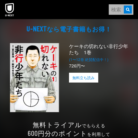
本文へスキップ
なら電⼦書籍もお得！
U-NEXT
ケーキの切れない非行少年
たち 1巻
(1〜12巻 絶賛配信中！)
726円〜
無料立ち読み
無料トライアル
でもらえる
円分のポイント
600
を利用して