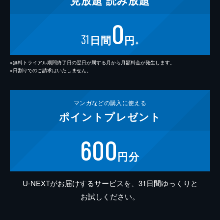
見放題
読み放題
0
31
日間
円
※
※無料トライアル期間終了日の翌日が属する月から月額料金が発生します。
※日割りでのご請求はいたしません。
マンガなどの
購入に使える
ポイント
プレゼント
600
円分
U-NEXTがお届けするサービスを、31日間ゆっくりと
お試しください。