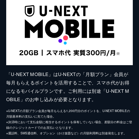
「U-NEXT MOBILE」はU-NEXTの「月額プラン」会員が
毎月もらえるポイントを活用することで、スマホ代がお得
になるモバイルプランです。ご利用には別途「U-NEXT M
OBILE」のお申し込みが必要となります。
※U-NEXTの月額プラン会員が毎月もらえる1,200円分のポイントを、U-NEXT MOBILEの
月額基本料の支払いに充てた場合。
※決済時において支払金額に相当するポイントを保有していない場合、差額分の料金はご登
録のクレジットカードでのお支払いとなります。
※通話料、SMS通信料、オプション（かけ放題など）の月額利用料は別途発生します。