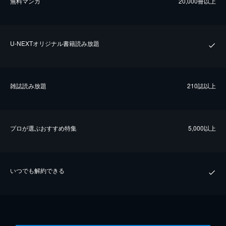
無料マンガ
20,000冊以上
U-NEXTオリジナル書籍読み放題
雑誌読み放題
210誌以上
プロが選ぶおすすめ特集
5,000以上
いつでも解約できる