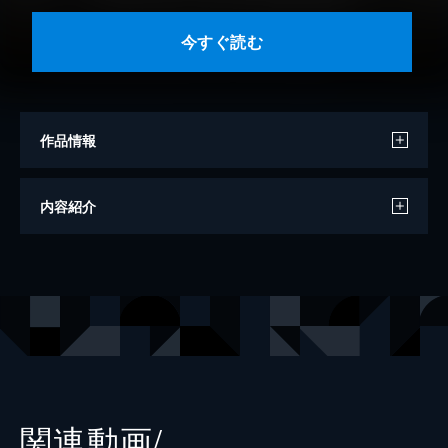
今すぐ読む
作品情報
原作
宮口幸治
内容紹介
漫画
鈴木マサカズ
出版社
新潮社
掲載誌
くらげバンチ
レーベル
バンチコミックス
関連動画/