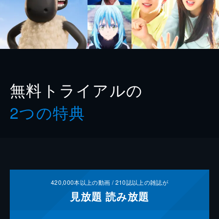
無料トライアルの
2つの特典
420,000
本以上の動画 /
210
誌以上の雑誌が
見放題
読み放題