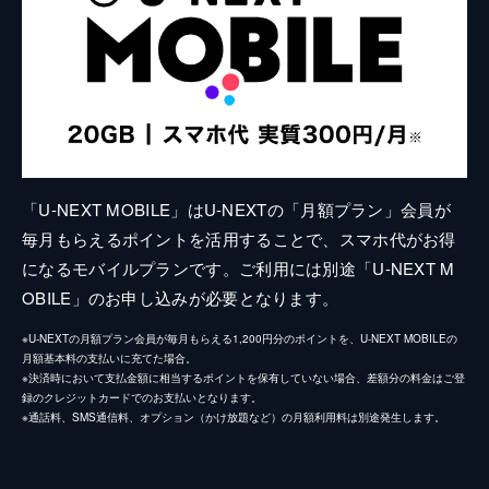
「U-NEXT MOBILE」はU-NEXTの「月額プラン」会員が
毎月もらえるポイントを活用することで、スマホ代がお得
になるモバイルプランです。ご利用には別途「U-NEXT M
OBILE」のお申し込みが必要となります。
※U-NEXTの月額プラン会員が毎月もらえる1,200円分のポイントを、U-NEXT MOBILEの
月額基本料の支払いに充てた場合。
※決済時において支払金額に相当するポイントを保有していない場合、差額分の料金はご登
録のクレジットカードでのお支払いとなります。
※通話料、SMS通信料、オプション（かけ放題など）の月額利用料は別途発生します。