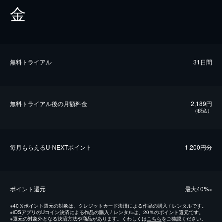
金
無料トライアル
31日間
無料トライアル後の⽉額料金
2,189円
（税込）
毎⽉もらえるU-NEXTポイント
1,200円分
ポイント還元
最⼤40%
※
※
40％ポイント還元の対象は、クレジットカード決済による作品の購入 / レンタルです。
※
iOSアプリのUコイン決済による作品の購入 / レンタルは、20％のポイント還元です。
※
還元の対象外となる決済方法や商品があります。くわしくは
こちら
をご確認ください。