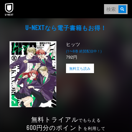
本文へスキップ
なら電⼦書籍もお得！
U-NEXT
ヒッツ
(1〜8巻 絶賛配信中！)
792円
無料立ち読み
無料トライアル
でもらえる
円分のポイント
600
を利用して