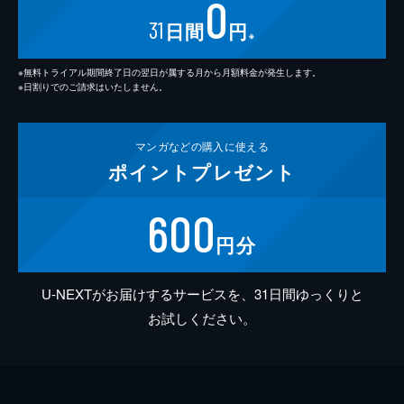
0
31
日間
円
※
※無料トライアル期間終了日の翌日が属する月から月額料金が発生します。
※日割りでのご請求はいたしません。
マンガなどの
購入に使える
ポイント
プレゼント
600
円分
U-NEXTがお届けするサービスを、31日間ゆっくりと
お試しください。