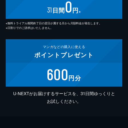
0
31
日間
円
※
※無料トライアル期間終了日の翌日が属する月から月額料金が発生します。
※日割りでのご請求はいたしません。
マンガなどの
購入に使える
ポイント
プレゼント
600
円分
U-NEXTがお届けするサービスを、31日間ゆっくりと
お試しください。