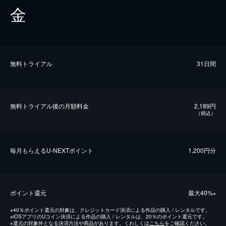
金
無料トライアル
31日間
無料トライアル後の⽉額料金
2,189円
（税込）
毎⽉もらえるU-NEXTポイント
1,200円分
ポイント還元
最⼤40%
※
※
40％ポイント還元の対象は、クレジットカード決済による作品の購入 / レンタルです。
※
iOSアプリのUコイン決済による作品の購入 / レンタルは、20％のポイント還元です。
※
還元の対象外となる決済方法や商品があります。くわしくは
こちら
をご確認ください。