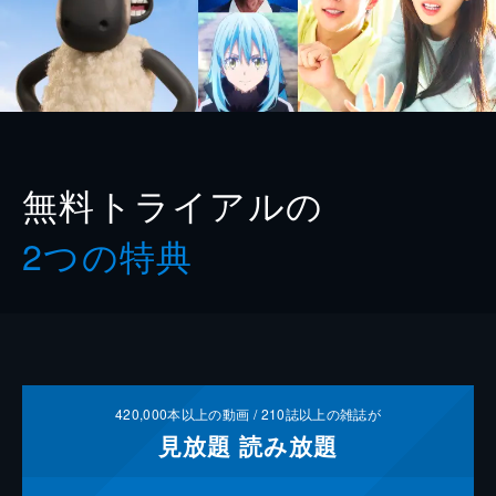
無料トライアルの
2つの特典
420,000
本以上の動画 /
210
誌以上の雑誌が
見放題
読み放題