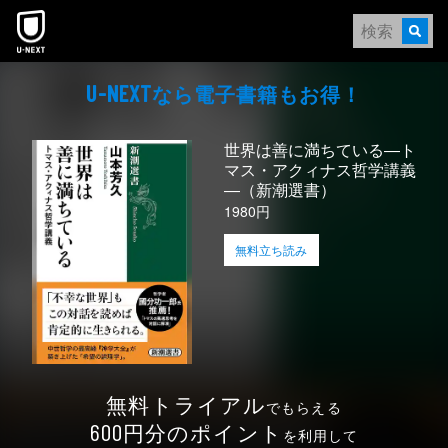
本文へスキップ
なら電⼦書籍もお得！
U-NEXT
世界は善に満ちている―ト
マス・アクィナス哲学講義
―（新潮選書）
1980円
無料立ち読み
無料トライアル
でもらえる
円分のポイント
600
を利用して