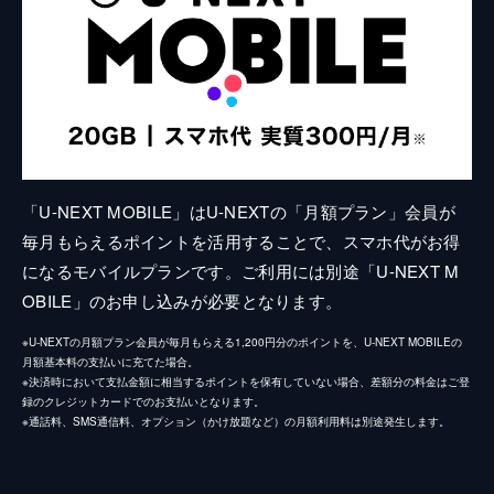
「U-NEXT MOBILE」はU-NEXTの「月額プラン」会員が
毎月もらえるポイントを活用することで、スマホ代がお得
になるモバイルプランです。ご利用には別途「U-NEXT M
OBILE」のお申し込みが必要となります。
※U-NEXTの月額プラン会員が毎月もらえる1,200円分のポイントを、U-NEXT MOBILEの
月額基本料の支払いに充てた場合。
※決済時において支払金額に相当するポイントを保有していない場合、差額分の料金はご登
録のクレジットカードでのお支払いとなります。
※通話料、SMS通信料、オプション（かけ放題など）の月額利用料は別途発生します。