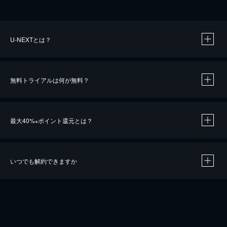
U-NEXTとは？
無料トライアルは何が無料？
最大40%
ポイント還元とは？
※
いつでも解約できますか
※
40％ポイント還元の対象は、クレジットカード決済による作品の購入 / レンタルです。
※
iOSアプリのUコイン決済による作品の購入 / レンタルは、20％のポイント還元です。
※
還元の対象外となる決済方法や商品があります。くわしくは
こちら
をご確認ください。