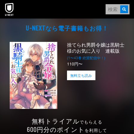
本文へスキップ
なら電⼦書籍もお得！
U-NEXT
捨てられ男爵令嬢は黒騎士
様のお気に入り 連載版
(1〜43巻 絶賛配信中！)
110円〜
無料立ち読み
無料トライアル
でもらえる
円分のポイント
600
を利用して