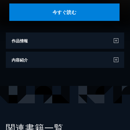
今すぐ読む
作品情報
著者
野津川香
内容紹介
著者
水野沙彰
著者
宵マチ
出版社
一迅社
掲載誌
Comic ZERO-SUM
レーベル
ZERO-SUMコミックス
関連書籍一覧