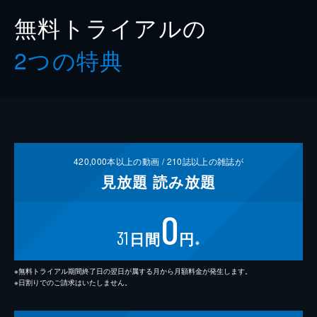
無料トライアルの
2つの特典
420,000
本以上の動画 /
210
誌以上の雑誌が
見放題
読み放題
0
31
日間
円
※
※無料トライアル期間終了日の翌日が属する月から月額料金が発生します。
※日割りでのご請求はいたしません。