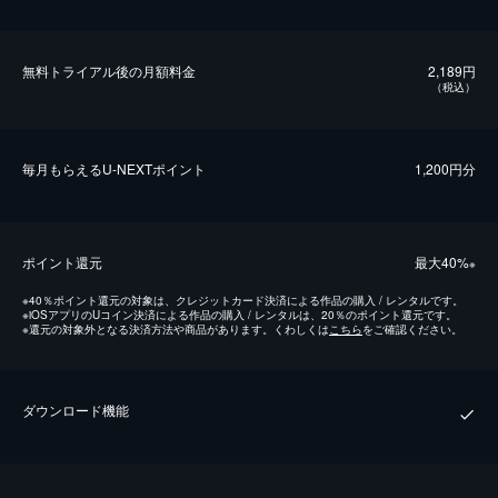
無料トライアル後の⽉額料金
2,189円
（税込）
毎⽉もらえるU-NEXTポイント
1,200円分
ポイント還元
最⼤40%
※
※
40％ポイント還元の対象は、クレジットカード決済による作品の購入 / レンタルです。
※
iOSアプリのUコイン決済による作品の購入 / レンタルは、20％のポイント還元です。
※
還元の対象外となる決済方法や商品があります。くわしくは
こちら
をご確認ください。
ダウンロード機能