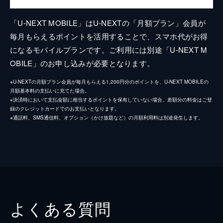
「U-NEXT MOBILE」はU-NEXTの「月額プラン」会員が
毎月もらえるポイントを活用することで、スマホ代がお得
になるモバイルプランです。ご利用には別途「U-NEXT M
OBILE」のお申し込みが必要となります。
※U-NEXTの月額プラン会員が毎月もらえる1,200円分のポイントを、U-NEXT MOBILEの
月額基本料の支払いに充てた場合。
※決済時において支払金額に相当するポイントを保有していない場合、差額分の料金はご登
録のクレジットカードでのお支払いとなります。
※通話料、SMS通信料、オプション（かけ放題など）の月額利用料は別途発生します。
よくある質問