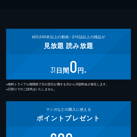
420,000
本以上の動画 /
210
誌以上の雑誌が
見放題
読み放題
0
31
日間
円
※
※無料トライアル期間終了日の翌日が属する月から月額料金が発生します。
※日割りでのご請求はいたしません。
マンガなどの
購入に使える
ポイント
プレゼント