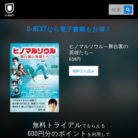
本文へスキップ
なら電⼦書籍もお得！
U-NEXT
ヒノマルソウル～舞台裏の
英雄たち～
638円
無料立ち読み
無料トライアル
でもらえる
円分のポイント
600
を利用して