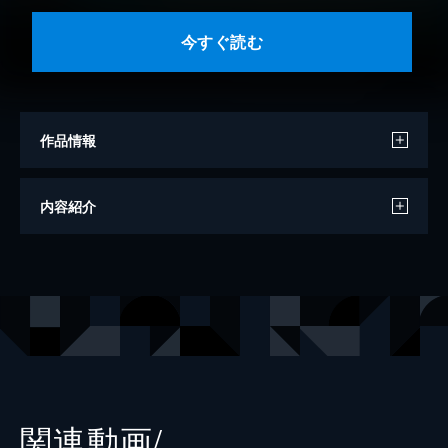
今すぐ読む
作品情報
著者
涌井学
内容紹介
脚本
杉原憲明
脚本
鈴木謙一
出版社
小学館
レーベル
小学館文庫
関連動画/