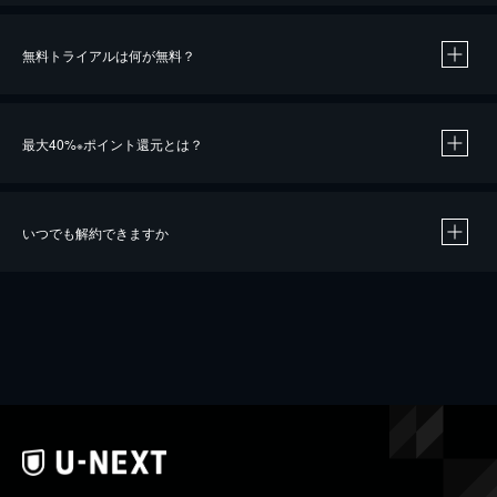
無料トライアルは何が無料？
最大40%
ポイント還元とは？
※
いつでも解約できますか
※
40％ポイント還元の対象は、クレジットカード決済による作品の購入 / レンタルです。
※
iOSアプリのUコイン決済による作品の購入 / レンタルは、20％のポイント還元です。
※
還元の対象外となる決済方法や商品があります。くわしくは
こちら
をご確認ください。
こちら