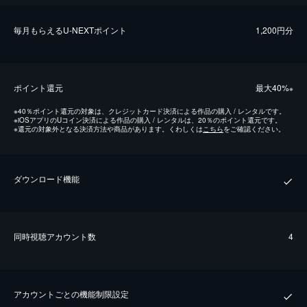
毎⽉もらえるU-NEXTポイント
1,200円分
ポイント還元
最⼤40%
※
※
40％ポイント還元の対象は、クレジットカード決済による作品の購入 / レンタルです。
※
iOSアプリのUコイン決済による作品の購入 / レンタルは、20％のポイント還元です。
※
還元の対象外となる決済方法や商品があります。くわしくは
こちら
をご確認ください。
ダウンロード機能
同時視聴アカウント数
4
アカウントごとの機能制限設定