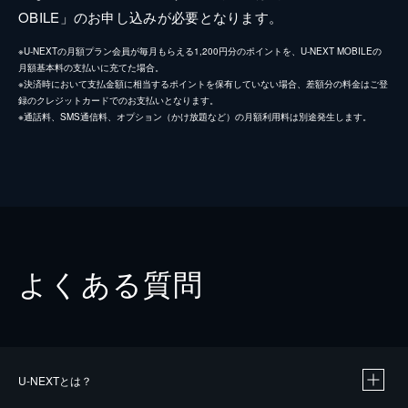
OBILE」のお申し込みが必要となります。
※U-NEXTの月額プラン会員が毎月もらえる1,200円分のポイントを、U-NEXT MOBILEの
月額基本料の支払いに充てた場合。
※決済時において支払金額に相当するポイントを保有していない場合、差額分の料金はご登
録のクレジットカードでのお支払いとなります。
※通話料、SMS通信料、オプション（かけ放題など）の月額利用料は別途発生します。
よくある質問
U-NEXTとは？