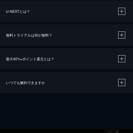
U-NEXTとは？
無料トライアルは何が無料？
最大40%
ポイント還元とは？
※
いつでも解約できますか
※
40％ポイント還元の対象は、クレジットカード決済による作品の購入 / レンタルです。
※
iOSアプリのUコイン決済による作品の購入 / レンタルは、20％のポイント還元です。
※
還元の対象外となる決済方法や商品があります。くわしくは
こちら
をご確認ください。
こちら