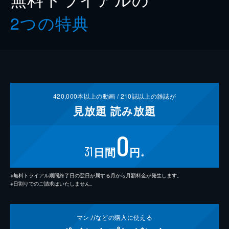
2つの特典
420,000
本以上の動画 /
210
誌以上の雑誌が
見放題
読み放題
0
31
日間
円
※
※無料トライアル期間終了日の翌日が属する月から月額料金が発生します。
※日割りでのご請求はいたしません。
マンガなどの
購入に使える