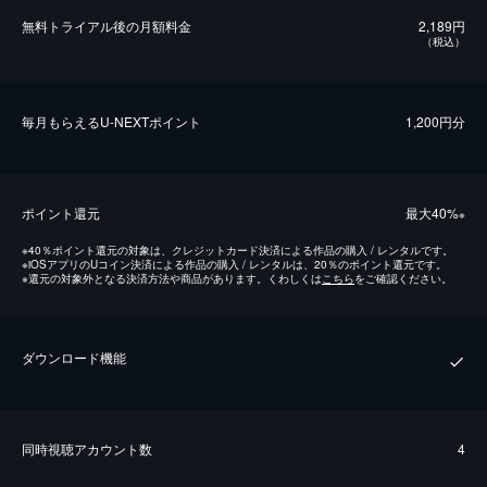
無料トライアル後の⽉額料金
2,189円
（税込）
毎⽉もらえるU-NEXTポイント
1,200円分
ポイント還元
最⼤40%
※
※
40％ポイント還元の対象は、クレジットカード決済による作品の購入 / レンタルです。
※
iOSアプリのUコイン決済による作品の購入 / レンタルは、20％のポイント還元です。
※
還元の対象外となる決済方法や商品があります。くわしくは
こちら
をご確認ください。
ダウンロード機能
同時視聴アカウント数
4