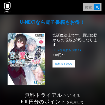
本文へスキップ
なら電⼦書籍もお得！
U-NEXT
宮廷魔法士です。最近姫様
からの視線が気になりま
す。
(1〜2巻 絶賛配信中！)
715円〜
無料立ち読み
無料トライアル
でもらえる
円分のポイント
600
を利用して