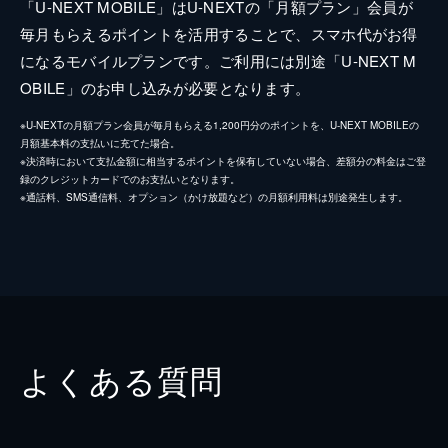
「U-NEXT MOBILE」はU-NEXTの「月額プラン」会員が
毎月もらえるポイントを活用することで、スマホ代がお得
になるモバイルプランです。ご利用には別途「U-NEXT M
OBILE」のお申し込みが必要となります。
※U-NEXTの月額プラン会員が毎月もらえる1,200円分のポイントを、U-NEXT MOBILEの
月額基本料の支払いに充てた場合。
※決済時において支払金額に相当するポイントを保有していない場合、差額分の料金はご登
録のクレジットカードでのお支払いとなります。
※通話料、SMS通信料、オプション（かけ放題など）の月額利用料は別途発生します。
よくある質問