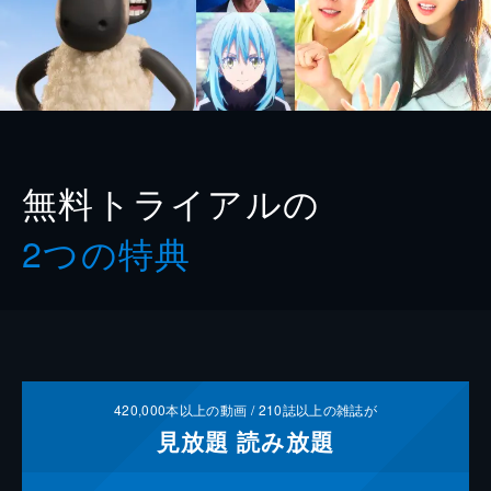
無料トライアルの
2つの特典
420,000
本以上の動画 /
210
誌以上の雑誌が
見放題
読み放題