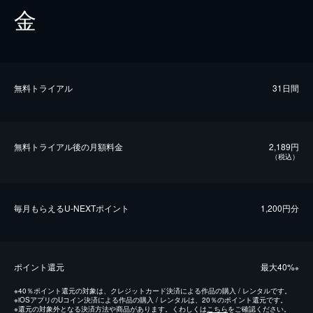
金
無料トライアル
31日間
無料トライアル後の⽉額料金
2,189円
（税込）
毎⽉もらえるU-NEXTポイント
1,200円分
ポイント還元
最⼤40%
※
※
40％ポイント還元の対象は、クレジットカード決済による作品の購入 / レンタルです。
※
iOSアプリのUコイン決済による作品の購入 / レンタルは、20％のポイント還元です。
※
還元の対象外となる決済方法や商品があります。くわしくは
こちら
をご確認ください。