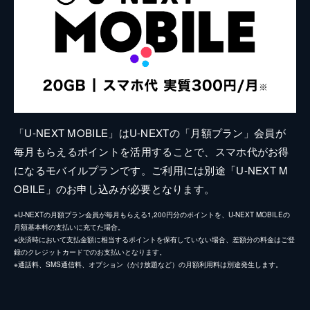
「U-NEXT MOBILE」はU-NEXTの「月額プラン」会員が
毎月もらえるポイントを活用することで、スマホ代がお得
になるモバイルプランです。ご利用には別途「U-NEXT M
OBILE」のお申し込みが必要となります。
※U-NEXTの月額プラン会員が毎月もらえる1,200円分のポイントを、U-NEXT MOBILEの
月額基本料の支払いに充てた場合。
※決済時において支払金額に相当するポイントを保有していない場合、差額分の料金はご登
録のクレジットカードでのお支払いとなります。
※通話料、SMS通信料、オプション（かけ放題など）の月額利用料は別途発生します。