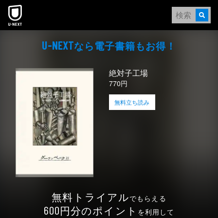
本文へスキップ
なら電⼦書籍もお得！
U-NEXT
絶対子工場
770円
無料立ち読み
無料トライアル
でもらえる
円分のポイント
600
を利用して