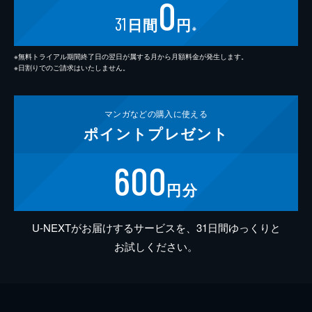
0
31
日間
円
※
※無料トライアル期間終了日の翌日が属する月から月額料金が発生します。
※日割りでのご請求はいたしません。
マンガなどの
購入に使える
ポイント
プレゼント
600
円分
U-NEXTがお届けするサービスを、31日間ゆっくりと
お試しください。