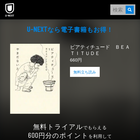
本文へスキップ
なら電⼦書籍もお得！
U-NEXT
ビアティチュード ＢＥＡ
ＴＩＴＵＤＥ
660円
無料立ち読み
無料トライアル
でもらえる
円分のポイント
600
を利用して