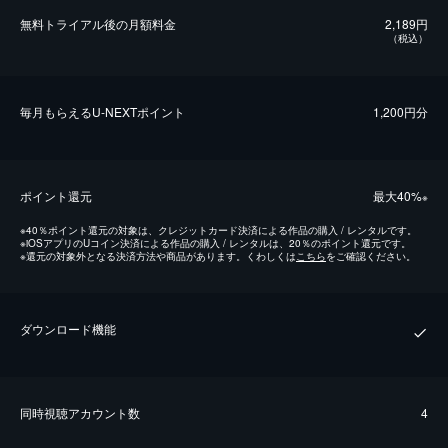
無料トライアル後の⽉額料金
2,189円
（税込）
毎⽉もらえるU-NEXTポイント
1,200円分
ポイント還元
最⼤40%
※
※
40％ポイント還元の対象は、クレジットカード決済による作品の購入 / レンタルです。
※
iOSアプリのUコイン決済による作品の購入 / レンタルは、20％のポイント還元です。
※
還元の対象外となる決済方法や商品があります。くわしくは
こちら
をご確認ください。
ダウンロード機能
同時視聴アカウント数
4