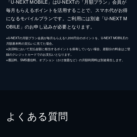
「U-NEXT MOBILE」はU-NEXTの「月額プラン」会員が
毎月もらえるポイントを活用することで、スマホ代がお得
になるモバイルプランです。ご利用には別途「U-NEXT M
OBILE」のお申し込みが必要となります。
※U-NEXTの月額プラン会員が毎月もらえる1,200円分のポイントを、U-NEXT MOBILEの
月額基本料の支払いに充てた場合。
※決済時において支払金額に相当するポイントを保有していない場合、差額分の料金はご登
録のクレジットカードでのお支払いとなります。
※通話料、SMS通信料、オプション（かけ放題など）の月額利用料は別途発生します。
よくある質問