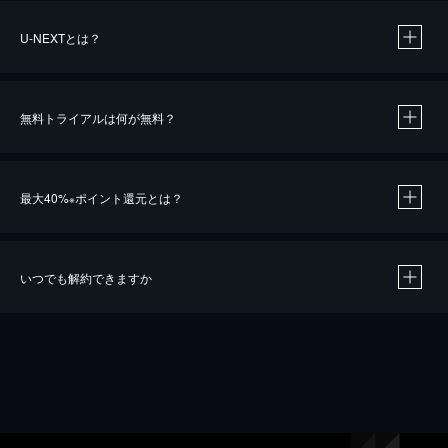
U-NEXTとは？
無料トライアルは何が無料？
最大40%
ポイント還元とは？
※
いつでも解約できますか
※
40％ポイント還元の対象は、クレジットカード決済による作品の購入 / レンタルです。
※
iOSアプリのUコイン決済による作品の購入 / レンタルは、20％のポイント還元です。
※
還元の対象外となる決済方法や商品があります。くわしくは
こちら
をご確認ください。
こちら