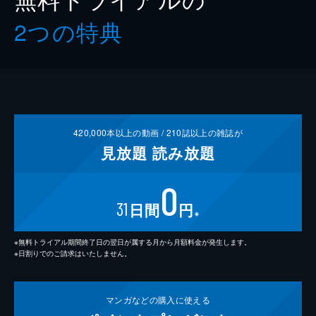
2つの特典
420,000
本以上の動画 /
210
誌以上の雑誌が
見放題
読み放題
0
31
日間
円
※
※無料トライアル期間終了日の翌日が属する月から月額料金が発生します。
※日割りでのご請求はいたしません。
マンガなどの
購入に使える