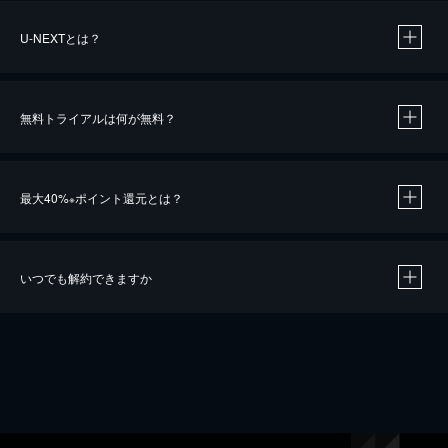
U-NEXTとは？
無料トライアルは何が無料？
最大40%
ポイント還元とは？
※
いつでも解約できますか
※
40％ポイント還元の対象は、クレジットカード決済による作品の購入 / レンタルです。
※
iOSアプリのUコイン決済による作品の購入 / レンタルは、20％のポイント還元です。
※
還元の対象外となる決済方法や商品があります。くわしくは
こちら
をご確認ください。
こちら