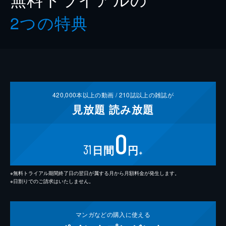
2つの特典
420,000
本以上の動画 /
210
誌以上の雑誌が
見放題
読み放題
0
31
日間
円
※
※無料トライアル期間終了日の翌日が属する月から月額料金が発生します。
※日割りでのご請求はいたしません。
マンガなどの
購入に使える