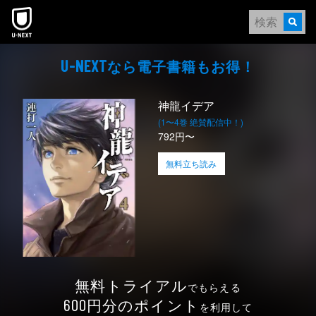
本文へスキップ
なら電⼦書籍もお得！
U-NEXT
神龍イデア
(1〜4巻 絶賛配信中！)
792円〜
無料立ち読み
無料トライアル
でもらえる
円分のポイント
600
を利用して