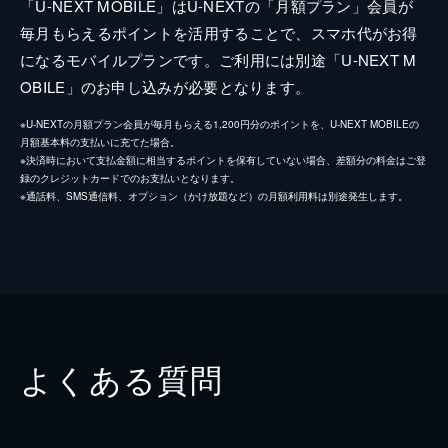
「U-NEXT MOBILE」はU-NEXTの「月額プラン」会員が
毎月もらえるポイントを活用することで、スマホ代がお得
になるモバイルプランです。ご利用には別途「U-NEXT M
OBILE」のお申し込みが必要となります。
※U-NEXTの月額プラン会員が毎月もらえる1,200円分のポイントを、U-NEXT MOBILEの
月額基本料の支払いに充てた場合。
※決済時において支払金額に相当するポイントを保有していない場合、差額分の料金はご登
録のクレジットカードでのお支払いとなります。
※通話料、SMS通信料、オプション（かけ放題など）の月額利用料は別途発生します。
よくある質問