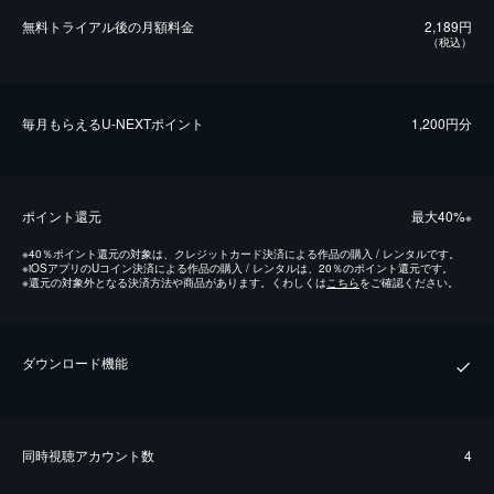
無料トライアル後の⽉額料金
2,189円
（税込）
毎⽉もらえるU-NEXTポイント
1,200円分
ポイント還元
最⼤40%
※
※
40％ポイント還元の対象は、クレジットカード決済による作品の購入 / レンタルです。
※
iOSアプリのUコイン決済による作品の購入 / レンタルは、20％のポイント還元です。
※
還元の対象外となる決済方法や商品があります。くわしくは
こちら
をご確認ください。
ダウンロード機能
同時視聴アカウント数
4