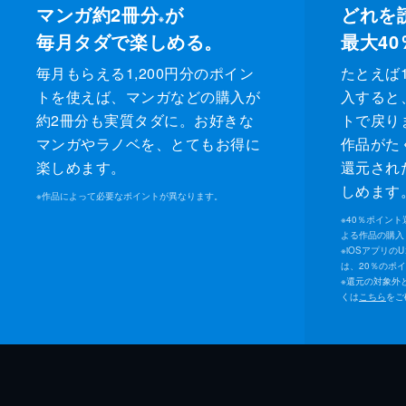
マンガ約2冊分
が
どれを
※
毎月タダで楽しめる。
最大40
毎月もらえる1,200円分のポイン
たとえば1
トを使えば、マンガなどの購入が
入すると
約2冊分も実質タダに。お好きな
トで戻り
マンガやラノベを、とてもお得に
作品がた
楽しめます。
還元され
しめます
※
作品によって必要なポイントが異なります。
※
40％ポイン
よる作品の購入 
※
iOSアプリの
は、20％のポ
※
還元の対象外
くは
こちら
をご