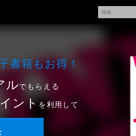
⼦書籍もお得！
アル
でもらえる
イント
を利用して
む