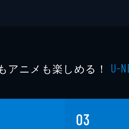
もアニメも楽しめる！
U-N
03