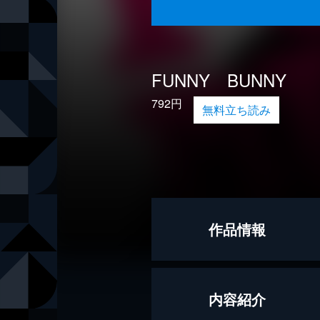
FUNNY BUNNY
792円
無料立ち読み
作品情報
著者
飯塚健
内容紹介
出版社
朝日新聞出