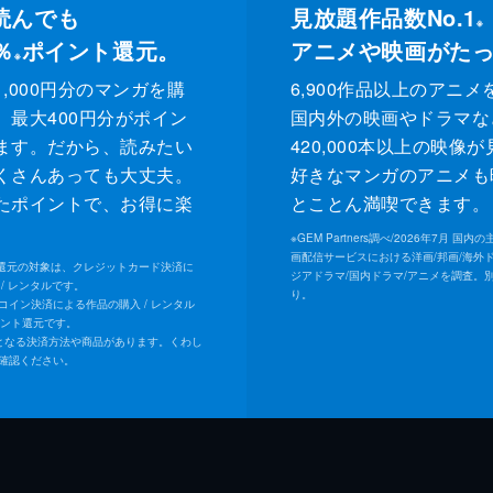
読んでも
見放題作品数No.1
※
％
ポイント還元。
アニメや映画がた
※
,000円分のマンガを購
6,900作品以上のアニメ
、最大400円分がポイン
国内外の映画やドラマな
ます。だから、読みたい
420,000本以上の映像
くさんあっても大丈夫。
好きなマンガのアニメも
たポイントで、お得に楽
とことん満喫できます。
。
※
GEM Partners調べ/2026年7⽉ 国
画配信サービスにおける洋画/邦画/海外
ト還元の対象は、クレジットカード決済に
ジアドラマ/国内ドラマ/アニメを調査。
/ レンタルです。
り。
Uコイン決済による作品の購入 / レンタル
イント還元です。
となる決済方法や商品があります。くわし
確認ください。