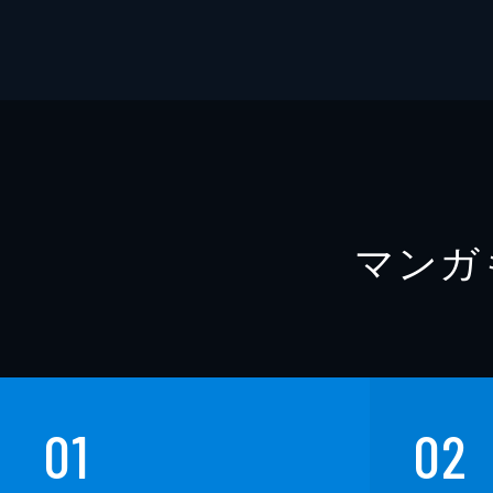
マンガ
01
02