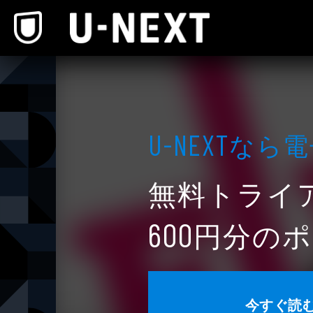
本文へスキップ
なら電
U-NEXT
無料トライ
円分のポ
600
今すぐ読