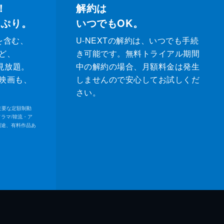
！
解約は
っぷり。
いつでもOK。
を含む、
U-NEXTの解約は、いつでも手続
ど、
き可能です。無料トライアル期間
が見放題。
中の解約の場合、月額料金は発生
映画も、
しませんので安心してお試しくだ
さい。
内の主要な定額制動
ドラマ/韓流・ア
別途、有料作品あ