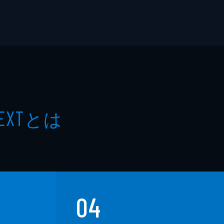
とは
EXT
04