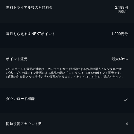
無料トライアル後の⽉額料金
2,189円
（税込）
毎⽉もらえるU-NEXTポイント
1,200円分
ポイント還元
最⼤40%
※
※
40％ポイント還元の対象は、クレジットカード決済による作品の購入 / レンタルです。
※
iOSアプリのUコイン決済による作品の購入 / レンタルは、20％のポイント還元です。
※
還元の対象外となる決済方法や商品があります。くわしくは
こちら
をご確認ください。
ダウンロード機能
同時視聴アカウント数
4