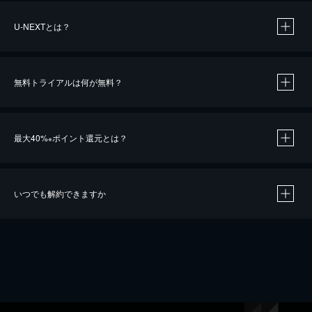
U-NEXTとは？
無料トライアルは何が無料？
最大40%
ポイント還元とは？
※
いつでも解約できますか
※
40％ポイント還元の対象は、クレジットカード決済による作品の購入 / レンタルです。
※
iOSアプリのUコイン決済による作品の購入 / レンタルは、20％のポイント還元です。
※
還元の対象外となる決済方法や商品があります。くわしくは
こちら
をご確認ください。
こちら