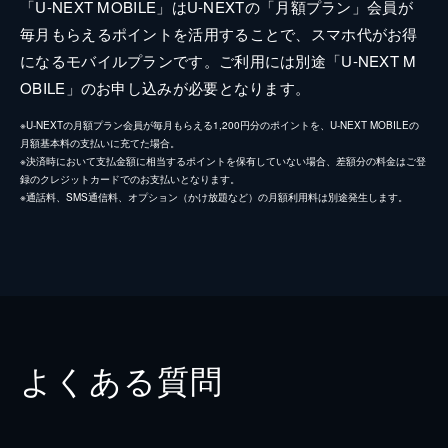
「U-NEXT MOBILE」はU-NEXTの「月額プラン」会員が
毎月もらえるポイントを活用することで、スマホ代がお得
になるモバイルプランです。ご利用には別途「U-NEXT M
OBILE」のお申し込みが必要となります。
※U-NEXTの月額プラン会員が毎月もらえる1,200円分のポイントを、U-NEXT MOBILEの
月額基本料の支払いに充てた場合。
※決済時において支払金額に相当するポイントを保有していない場合、差額分の料金はご登
録のクレジットカードでのお支払いとなります。
※通話料、SMS通信料、オプション（かけ放題など）の月額利用料は別途発生します。
よくある質問