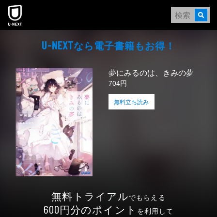
本文へスキップ
なら電⼦書籍もお得！
U-NEXT
夢にみるのは、きみの夢
704円
無料立ち読み
無料トライアル
でもらえる
円分のポイント
600
を利用して