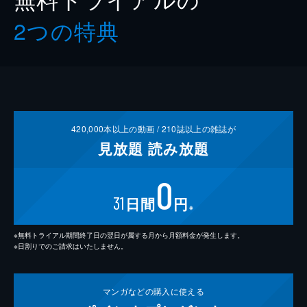
2つの特典
420,000
本以上の動画 /
210
誌以上の雑誌が
見放題
読み放題
0
31
日間
円
※
※無料トライアル期間終了日の翌日が属する月から月額料金が発生します。
※日割りでのご請求はいたしません。
マンガなどの
購入に使える