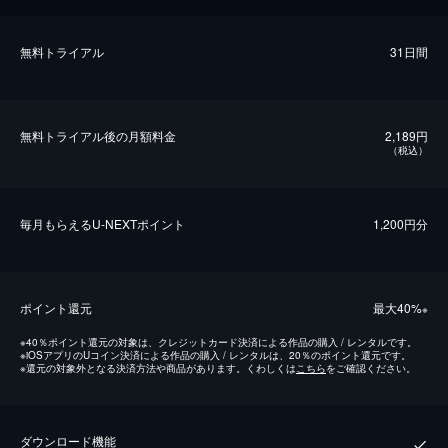
無料トライアル
31日間
無料トライアル後の⽉額料金
2,189円
（税込）
毎⽉もらえるU-NEXTポイント
1,200円分
ポイント還元
最⼤40%
※
※
40％ポイント還元の対象は、クレジットカード決済による作品の購入 / レンタルです。
※
iOSアプリのUコイン決済による作品の購入 / レンタルは、20％のポイント還元です。
※
還元の対象外となる決済方法や商品があります。くわしくは
こちら
をご確認ください。
ダウンロード機能