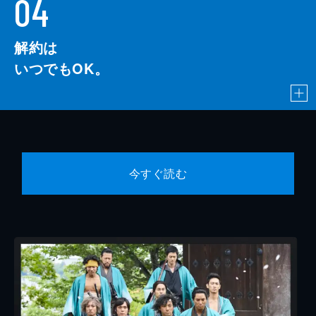
04
解約は
いつでもOK。
今すぐ読む