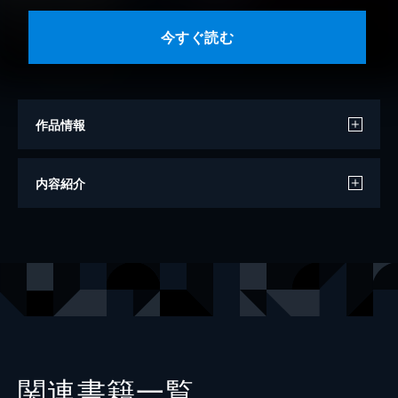
今すぐ読む
作品情報
編
講談社
内容紹介
文
マリ・マンクーシ
訳
岡田好惠
出版社
講談社
レーベル
講談社ＫＫ文庫
関連書籍一覧