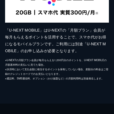
「U-NEXT MOBILE」はU-NEXTの「月額プラン」会員が
毎月もらえるポイントを活用することで、スマホ代がお得
になるモバイルプランです。ご利用には別途「U-NEXT M
OBILE」のお申し込みが必要となります。
※U-NEXTの月額プラン会員が毎月もらえる1,200円分のポイントを、U-NEXT MOBILEの
月額基本料の支払いに充てた場合。
※決済時において支払金額に相当するポイントを保有していない場合、差額分の料金はご登
録のクレジットカードでのお支払いとなります。
※通話料、SMS通信料、オプション（かけ放題など）の月額利用料は別途発生します。