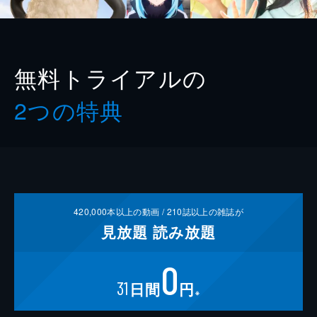
無料トライアルの
2つの特典
420,000
本以上の動画 /
210
誌以上の雑誌が
見放題
読み放題
0
31
日間
円
※