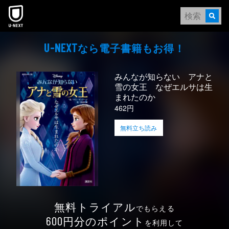
本文へスキップ
なら電⼦書籍もお得！
U-NEXT
みんなが知らない アナと
雪の女王 なぜエルサは生
まれたのか
462円
無料立ち読み
無料トライアル
でもらえる
円分のポイント
600
を利用して