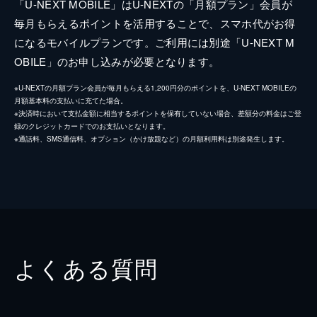
「U-NEXT MOBILE」はU-NEXTの「月額プラン」会員が
毎月もらえるポイントを活用することで、スマホ代がお得
になるモバイルプランです。ご利用には別途「U-NEXT M
OBILE」のお申し込みが必要となります。
※U-NEXTの月額プラン会員が毎月もらえる1,200円分のポイントを、U-NEXT MOBILEの
月額基本料の支払いに充てた場合。
※決済時において支払金額に相当するポイントを保有していない場合、差額分の料金はご登
録のクレジットカードでのお支払いとなります。
※通話料、SMS通信料、オプション（かけ放題など）の月額利用料は別途発生します。
よくある質問