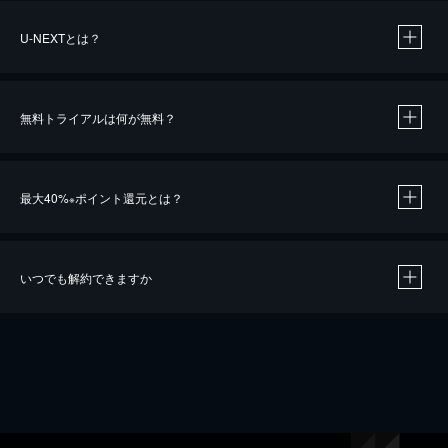
U-NEXTとは？
無料トライアルは何が無料？
最大40%
ポイント還元とは？
※
いつでも解約できますか
※
40％ポイント還元の対象は、クレジットカード決済による作品の購入 / レンタルです。
※
iOSアプリのUコイン決済による作品の購入 / レンタルは、20％のポイント還元です。
※
還元の対象外となる決済方法や商品があります。くわしくは
こちら
をご確認ください。
こちら