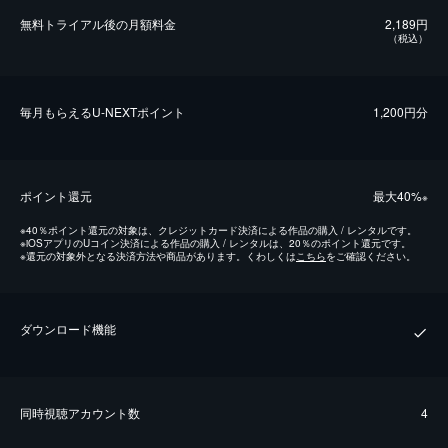
無料トライアル後の⽉額料金
2,189円
（税込）
毎⽉もらえるU-NEXTポイント
1,200円分
ポイント還元
最⼤40%
※
※
40％ポイント還元の対象は、クレジットカード決済による作品の購入 / レンタルです。
※
iOSアプリのUコイン決済による作品の購入 / レンタルは、20％のポイント還元です。
※
還元の対象外となる決済方法や商品があります。くわしくは
こちら
をご確認ください。
ダウンロード機能
同時視聴アカウント数
4