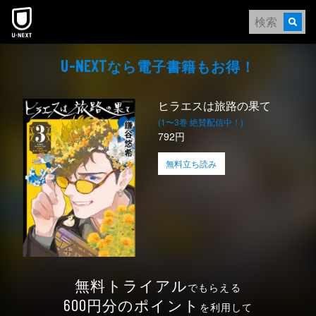
本文へスキップ
なら電⼦書籍もお得！
U-NEXT
ヒラエスは旅路の果て
(1〜3巻 絶賛配信中！)
792円
無料立ち読み
無料トライアル
でもらえる
円分のポイント
600
を利用して