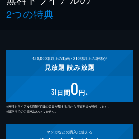
2つの特典
420,000
本以上の動画 /
210
誌以上の雑誌が
見放題
読み放題
0
31
日間
円
※
※無料トライアル期間終了日の翌日が属する月から月額料金が発生します。
※日割りでのご請求はいたしません。
マンガなどの
購入に使える