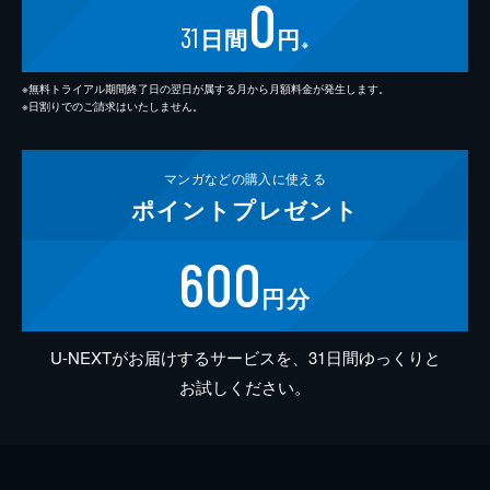
0
31
日間
円
※
※無料トライアル期間終了日の翌日が属する月から月額料金が発生します。
※日割りでのご請求はいたしません。
マンガなどの
購入に使える
ポイント
プレゼント
600
円分
U-NEXTがお届けするサービスを、31日間ゆっくりと
お試しください。