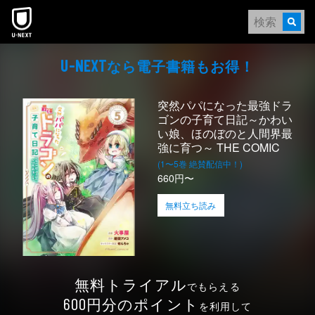
本文へスキップ
なら電⼦書籍もお得！
U-NEXT
突然パパになった最強ドラ
ゴンの子育て日記～かわい
い娘、ほのぼのと人間界最
強に育つ～ THE COMIC
(1〜5巻 絶賛配信中！)
660円〜
無料立ち読み
無料トライアル
でもらえる
円分のポイント
600
を利用して