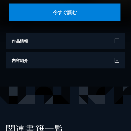
今すぐ読む
作品情報
漫画
火事屋
内容紹介
原作
蛙田アメコ
キャラクター原案
せんちゃ
出版社
マイクロマガジン社
掲載誌
コミックライド
レーベル
ライドコミックス
関連書籍一覧