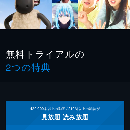
無料トライアルの
2つの特典
420,000
本以上の動画 /
210
誌以上の雑誌が
見放題
読み放題