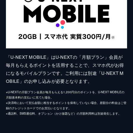
「U-NEXT MOBILE」はU-NEXTの「月額プラン」会員が
毎月もらえるポイントを活用することで、スマホ代がお得
になるモバイルプランです。ご利用には別途「U-NEXT M
OBILE」のお申し込みが必要となります。
※U-NEXTの月額プラン会員が毎月もらえる1,200円分のポイントを、U-NEXT MOBILEの
月額基本料の支払いに充てた場合。
※決済時において支払金額に相当するポイントを保有していない場合、差額分の料金はご登
録のクレジットカードでのお支払いとなります。
※通話料、SMS通信料、オプション（かけ放題など）の月額利用料は別途発生します。