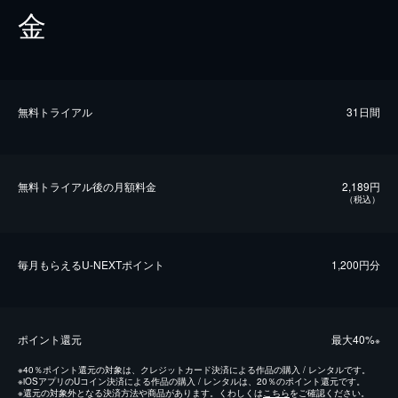
金
無料トライアル
31日間
無料トライアル後の⽉額料金
2,189円
（税込）
毎⽉もらえるU-NEXTポイント
1,200円分
ポイント還元
最⼤40%
※
※
40％ポイント還元の対象は、クレジットカード決済による作品の購入 / レンタルです。
※
iOSアプリのUコイン決済による作品の購入 / レンタルは、20％のポイント還元です。
※
還元の対象外となる決済方法や商品があります。くわしくは
こちら
をご確認ください。