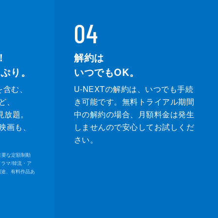
04
！
解約は
っぷり。
いつでもOK。
を含む、
U-NEXTの解約は、いつでも手続
ど、
き可能です。無料トライアル期間
が見放題。
中の解約の場合、月額料金は発生
映画も、
しませんので安心してお試しくだ
さい。
内の主要な定額制動
ドラマ/韓流・ア
別途、有料作品あ