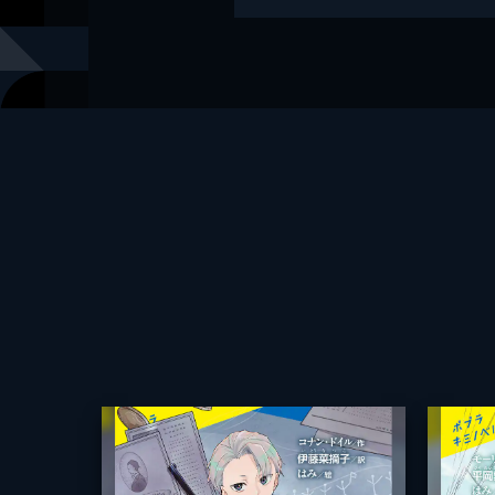
イラスト
はみ
出版社
ポプラ社
レーベル
ポプラキミ