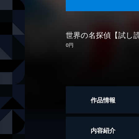
世界の名探偵【試し
0円
作品情報
作
エドガー・
内容紹介
訳
戸川安宣