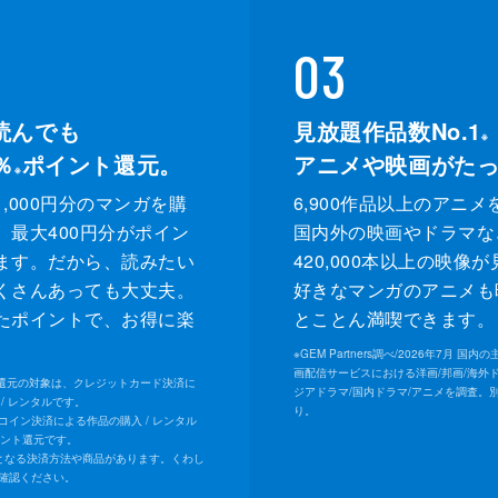
03
読んでも
見放題作品数No.1
※
％
ポイント還元。
アニメや映画がた
※
,000円分のマンガを購
6,900作品以上のアニメ
、最大400円分がポイン
国内外の映画やドラマな
ます。だから、読みたい
420,000本以上の映像
くさんあっても大丈夫。
好きなマンガのアニメも
たポイントで、お得に楽
とことん満喫できます。
。
※
GEM Partners調べ/2026年7⽉ 国
画配信サービスにおける洋画/邦画/海外
ト還元の対象は、クレジットカード決済に
ジアドラマ/国内ドラマ/アニメを調査。
/ レンタルです。
り。
Uコイン決済による作品の購入 / レンタル
イント還元です。
となる決済方法や商品があります。くわし
確認ください。