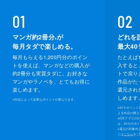
01
02
マンガ約2冊分
が
どれを
※
毎月タダで楽しめる。
最大40
毎月もらえる1,200円分のポイン
たとえば1
トを使えば、マンガなどの購入が
入すると
約2冊分も実質タダに。お好きな
トで戻り
マンガやラノベを、とてもお得に
作品がた
楽しめます。
還元され
しめます
※
作品によって必要なポイントが異なります。
※
40％ポイン
よる作品の購入 
※
iOSアプリの
は、20％のポ
※
還元の対象外
くは
こちら
をご