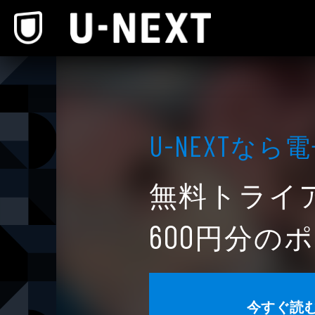
本文へスキップ
なら電
U-NEXT
無料トライ
円分のポ
600
今すぐ読