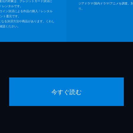
ト還元の対象は、クレジットカード決済に
ジアドラマ/国内ドラマ/アニメを調査。
/ レンタルです。
り。
Uコイン決済による作品の購入 / レンタル
イント還元です。
となる決済方法や商品があります。くわし
確認ください。
今すぐ読む