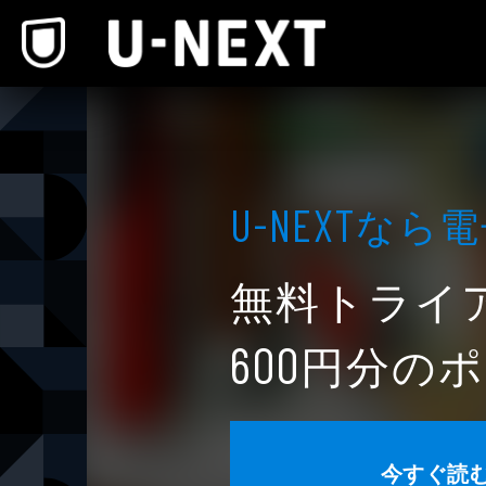
本文へスキップ
なら電
U-NEXT
無料トライ
円分のポ
600
今すぐ読