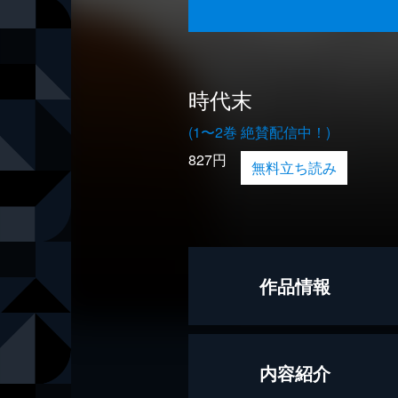
時代末
(1〜2巻 絶賛配信中！)
827円
無料立ち読み
作品情報
著者
堺屋太一
内容紹介
出版社
講談社