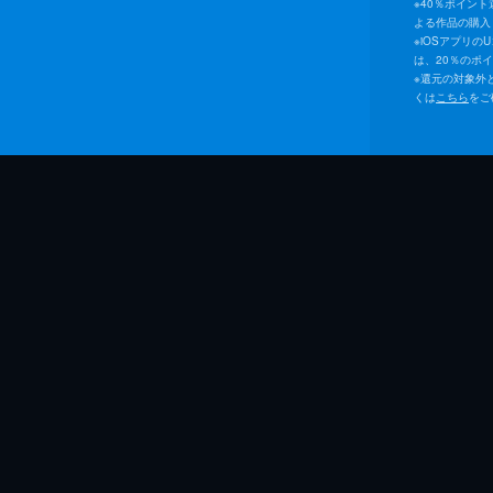
※
40％ポイン
よる作品の購入 
※
iOSアプリの
は、20％のポ
※
還元の対象外
くは
こちら
をご