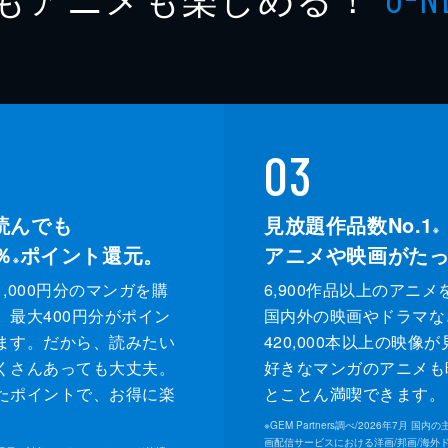
03
読んでも
見放題作品数No.1
※
％
ポイント還元。
アニメや映画がた
※
,000円分のマンガを購
6,900作品以上のアニメ
、最大400円分がポイン
国内外の映画やドラマな
ます。だから、読みたい
420,000本以上の映像
くさんあっても大丈夫。
好きなマンガのアニメも
たポイントで、お得に楽
とことん満喫できます。
。
※
GEM Partners調べ/2026年7⽉ 国
画配信サービスにおける洋画/邦画/海外