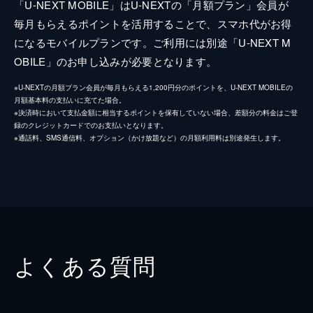
「U-NEXT MOBILE」はU-NEXTの「月額プラン」会員が
毎月もらえるポイントを活用することで、スマホ代がお得
になるモバイルプランです。ご利用には別途「U-NEXT M
OBILE」のお申し込みが必要となります。
※U-NEXTの月額プラン会員が毎月もらえる1,200円分のポイントを、U-NEXT MOBILEの
月額基本料の支払いに充てた場合。
※決済時において支払金額に相当するポイントを保有していない場合、差額分の料金はご登
録のクレジットカードでのお支払いとなります。
※通話料、SMS通信料、オプション（かけ放題など）の月額利用料は別途発生します。
よくある質問