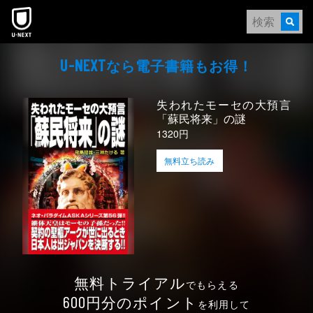
本文へスキップ
なら電⼦書籍もお得！
U-NEXT
失われたモーセの大預言
「蘇民将来」の謎
1320円
無料立ち読み
無料トライアル
でもらえる
円分のポイント
600
を利用して