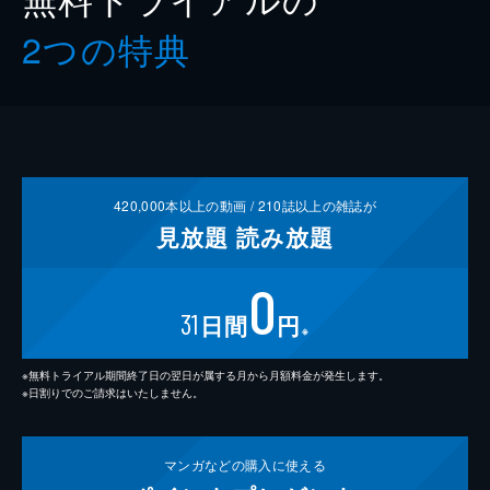
2つの特典
420,000
本以上の動画 /
210
誌以上の雑誌が
見放題
読み放題
0
31
日間
円
※
※無料トライアル期間終了日の翌日が属する月から月額料金が発生します。
※日割りでのご請求はいたしません。
マンガなどの
購入に使える