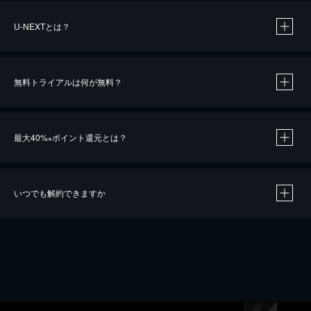
U-NEXTとは？
無料トライアルは何が無料？
最大40%
ポイント還元とは？
※
いつでも解約できますか
※
40％ポイント還元の対象は、クレジットカード決済による作品の購入 / レンタルです。
※
iOSアプリのUコイン決済による作品の購入 / レンタルは、20％のポイント還元です。
※
還元の対象外となる決済方法や商品があります。くわしくは
こちら
をご確認ください。
こちら