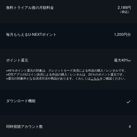
無料トライアル後の⽉額料金
2,189円
（税込）
毎⽉もらえるU-NEXTポイント
1,200円分
ポイント還元
最⼤40%
※
※
40％ポイント還元の対象は、クレジットカード決済による作品の購入 / レンタルです。
※
iOSアプリのUコイン決済による作品の購入 / レンタルは、20％のポイント還元です。
※
還元の対象外となる決済方法や商品があります。くわしくは
こちら
をご確認ください。
ダウンロード機能
同時視聴アカウント数
4