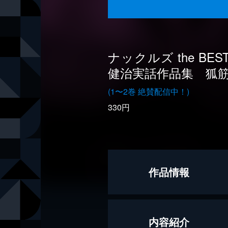
ナックルズ the BE
健治実話作品集 狐
(1〜2巻 絶賛配信中！)
330円
作品情報
著者
武富健治
内容紹介