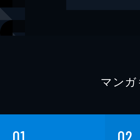
出版社
大洋図書
レーベル
ナックルズ t
マンガ
01
02