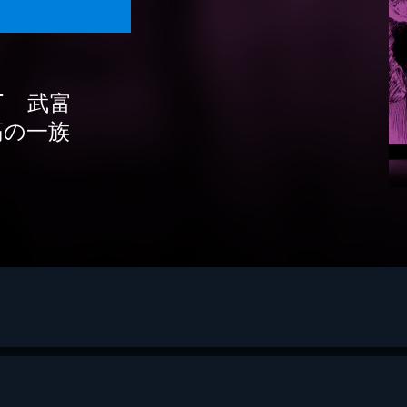
ST 武富
筋の一族