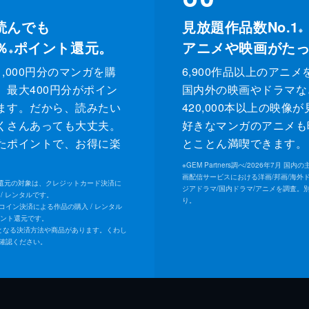
読んでも
見放題作品数No.1
※
％
ポイント還元。
アニメや映画がた
※
,000円分のマンガを購
6,900作品以上のアニメ
、最大400円分がポイン
国内外の映画やドラマな
ます。だから、読みたい
420,000本以上の映像
くさんあっても大丈夫。
好きなマンガのアニメも
たポイントで、お得に楽
とことん満喫できます。
。
※
GEM Partners調べ/2026年7⽉ 国
画配信サービスにおける洋画/邦画/海外
ト還元の対象は、クレジットカード決済に
ジアドラマ/国内ドラマ/アニメを調査。
/ レンタルです。
り。
Uコイン決済による作品の購入 / レンタル
イント還元です。
となる決済方法や商品があります。くわし
確認ください。