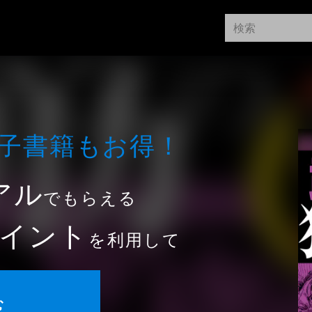
⼦書籍もお得！
アル
でもらえる
イント
を利用して
む