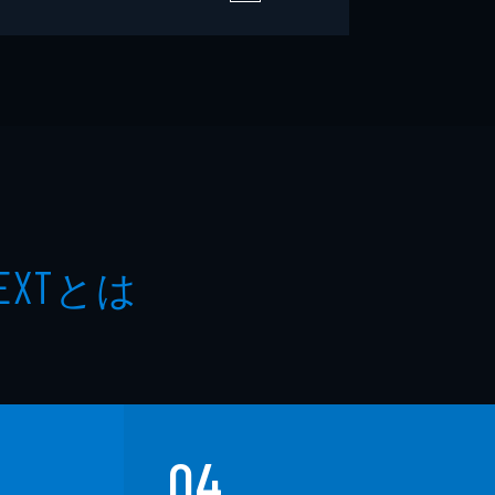
とは
EXT
04