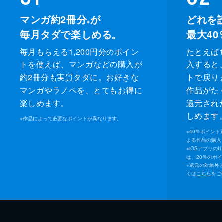
マンガ約2冊分
が
どれを
※
毎月タダで楽しめる。
最大40
毎月もらえる1,200円分のポイン
たとえば1
トを使えば、マンガなどの購入が
入すると
約2冊分も実質タダに。お好きな
トで戻り
マンガやラノベを、とてもお得に
作品がた
楽しめます。
還元され
しめます
※
作品によって必要なポイントが異なります。
※
40％ポイン
よる作品の購入 
※
iOSアプリの
は、20％のポ
※
還元の対象外
くは
こちら
をご