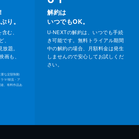
！
解約は
っぷり。
いつでもOK。
を含む、
U-NEXTの解約は、いつでも手続
ど、
き可能です。無料トライアル期間
が見放題。
中の解約の場合、月額料金は発生
映画も、
しませんので安心してお試しくだ
さい。
内の主要な定額制動
ドラマ/韓流・ア
別途、有料作品あ