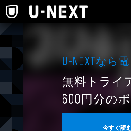
本文へスキップ
なら電
U-NEXT
無料トライ
円分のポ
600
今すぐ読