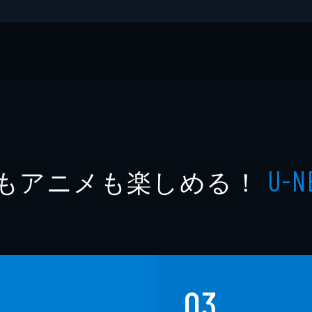
he BEST
もアニメも楽しめる！
U-N
03