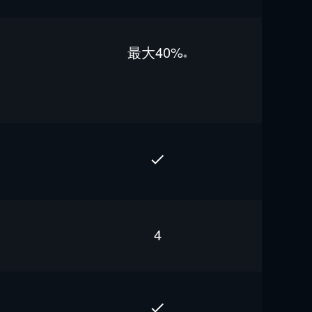
最⼤40%
※
4