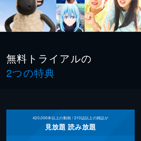
無料トライアルの
2つの特典
420,000
本以上の動画 /
210
誌以上の雑誌が
見放題
読み放題