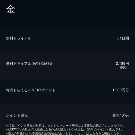
金
無料トライアル
31日間
無料トライアル後の⽉額料金
2,189円
（税込）
毎⽉もらえるU-NEXTポイント
1,200円分
ポイント還元
最⼤40%
※
※
40％ポイント還元の対象は、クレジットカード決済による作品の購入 / レンタルです。
※
iOSアプリのUコイン決済による作品の購入 / レンタルは、20％のポイント還元です。
※
還元の対象外となる決済方法や商品があります。くわしくは
こちら
をご確認ください。