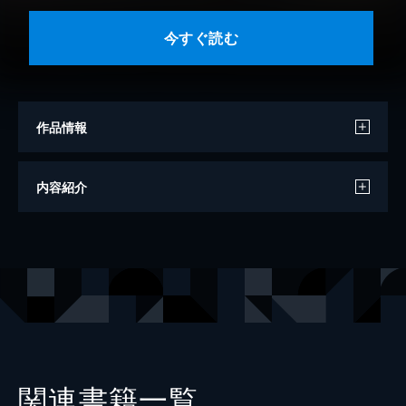
今すぐ読む
作品情報
著者
岩本薫
内容紹介
著者
幸村佳苗
出版社
大洋図書
レーベル
HertZ&CRAFT
関連書籍一覧