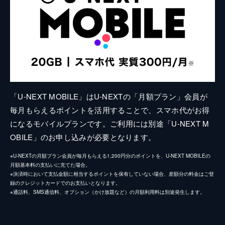
「U-NEXT MOBILE」はU-NEXTの「月額プラン」会員が
毎月もらえるポイントを活用することで、スマホ代がお得
になるモバイルプランです。ご利用には別途「U-NEXT M
OBILE」のお申し込みが必要となります。
※U-NEXTの月額プラン会員が毎月もらえる1,200円分のポイントを、U-NEXT MOBILEの
月額基本料の支払いに充てた場合。
※決済時において支払金額に相当するポイントを保有していない場合、差額分の料金はご登
録のクレジットカードでのお支払いとなります。
※通話料、SMS通信料、オプション（かけ放題など）の月額利用料は別途発生します。