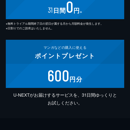
0
31
日間
円
※
※無料トライアル期間終了日の翌日が属する月から月額料金が発生します。
※日割りでのご請求はいたしません。
マンガなどの
購入に使える
ポイント
プレゼント
600
円分
U-NEXTがお届けするサービスを、31日間ゆっくりと
お試しください。