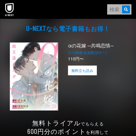
本文へスキップ
なら電⼦書籍もお得！
U-NEXT
αの花嫁 ─共鳴恋情─
(1〜29巻 絶賛配信中！)
110円〜
無料立ち読み
無料トライアル
でもらえる
円分のポイント
600
を利用して