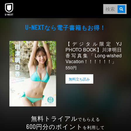
本文へスキップ
なら電⼦書籍もお得！
U-NEXT
【デジタル限定 YJ
PHOTO BOOK】川津明日
香写真集「Long-wished
Vacation！！！！！！」
550円
無料立ち読み
無料トライアル
でもらえる
円分のポイント
600
を利用して