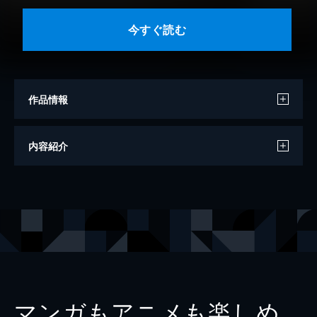
今すぐ読む
作品情報
著者
Takeo Dec.
内容紹介
モデル
川津明日香
出版社
集英社
マンガもアニメも楽しめ