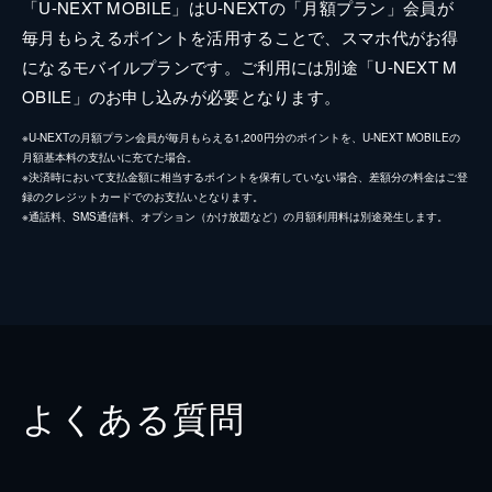
「U-NEXT MOBILE」はU-NEXTの「月額プラン」会員が
毎月もらえるポイントを活用することで、スマホ代がお得
になるモバイルプランです。ご利用には別途「U-NEXT M
OBILE」のお申し込みが必要となります。
※U-NEXTの月額プラン会員が毎月もらえる1,200円分のポイントを、U-NEXT MOBILEの
月額基本料の支払いに充てた場合。
※決済時において支払金額に相当するポイントを保有していない場合、差額分の料金はご登
録のクレジットカードでのお支払いとなります。
※通話料、SMS通信料、オプション（かけ放題など）の月額利用料は別途発生します。
よくある質問