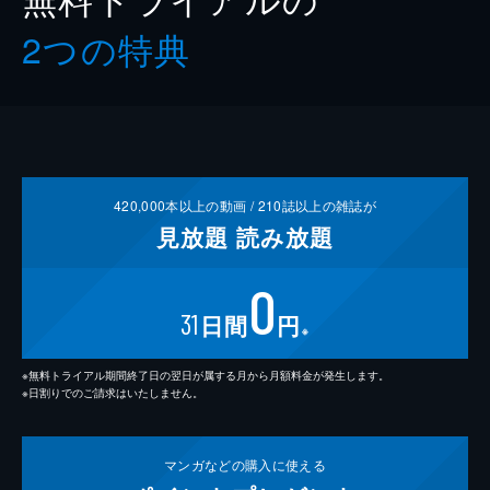
2つの特典
420,000
本以上の動画 /
210
誌以上の雑誌が
見放題
読み放題
0
31
日間
円
※
※無料トライアル期間終了日の翌日が属する月から月額料金が発生します。
※日割りでのご請求はいたしません。
マンガなどの
購入に使える