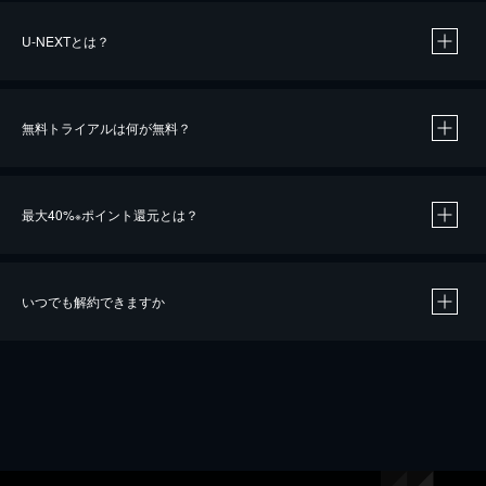
U-NEXTとは？
無料トライアルは何が無料？
最大40%
ポイント還元とは？
※
いつでも解約できますか
※
40％ポイント還元の対象は、クレジットカード決済による作品の購入 / レンタルです。
※
iOSアプリのUコイン決済による作品の購入 / レンタルは、20％のポイント還元です。
※
還元の対象外となる決済方法や商品があります。くわしくは
こちら
をご確認ください。
こちら