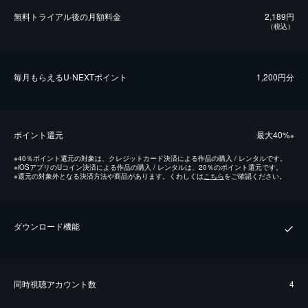
無料トライアル後の⽉額料金
2,189円
（税込）
毎⽉もらえるU-NEXTポイント
1,200円分
ポイント還元
最⼤40%
※
※
40％ポイント還元の対象は、クレジットカード決済による作品の購入 / レンタルです。
※
iOSアプリのUコイン決済による作品の購入 / レンタルは、20％のポイント還元です。
※
還元の対象外となる決済方法や商品があります。くわしくは
こちら
をご確認ください。
ダウンロード機能
同時視聴アカウント数
4