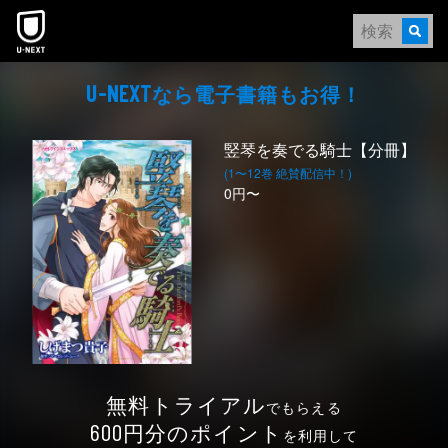
本文へスキップ
なら電⼦書籍もお得！
U-NEXT
竪琴を奏でる騎士【分冊】
(1〜12巻 絶賛配信中！)
0円〜
無料トライアル
でもらえる
円分のポイント
600
を利用して