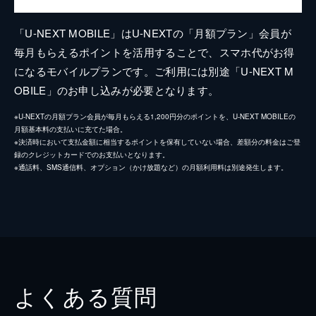
「U-NEXT MOBILE」はU-NEXTの「月額プラン」会員が
毎月もらえるポイントを活用することで、スマホ代がお得
になるモバイルプランです。ご利用には別途「U-NEXT M
OBILE」のお申し込みが必要となります。
※U-NEXTの月額プラン会員が毎月もらえる1,200円分のポイントを、U-NEXT MOBILEの
月額基本料の支払いに充てた場合。
※決済時において支払金額に相当するポイントを保有していない場合、差額分の料金はご登
録のクレジットカードでのお支払いとなります。
※通話料、SMS通信料、オプション（かけ放題など）の月額利用料は別途発生します。
よくある質問