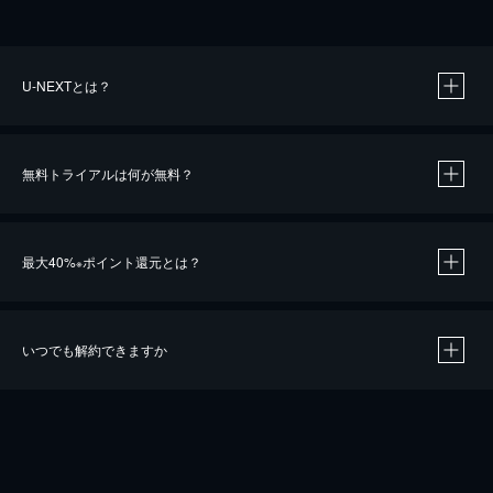
U-NEXTとは？
無料トライアルは何が無料？
最大40%
ポイント還元とは？
※
いつでも解約できますか
※
40％ポイント還元の対象は、クレジットカード決済による作品の購入 / レンタルです。
※
iOSアプリのUコイン決済による作品の購入 / レンタルは、20％のポイント還元です。
※
還元の対象外となる決済方法や商品があります。くわしくは
こちら
をご確認ください。