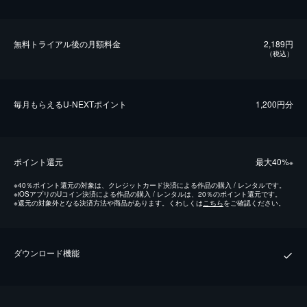
無料トライアル後の⽉額料金
2,189円
（税込）
毎⽉もらえるU-NEXTポイント
1,200円分
ポイント還元
最⼤40%
※
※
40％ポイント還元の対象は、クレジットカード決済による作品の購入 / レンタルです。
※
iOSアプリのUコイン決済による作品の購入 / レンタルは、20％のポイント還元です。
※
還元の対象外となる決済方法や商品があります。くわしくは
こちら
をご確認ください。
ダウンロード機能