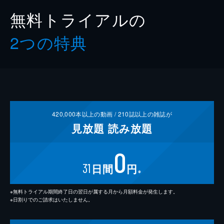
無料トライアルの
2つの特典
420,000
本以上の動画 /
210
誌以上の雑誌が
見放題
読み放題
0
31
日間
円
※
※無料トライアル期間終了日の翌日が属する月から月額料金が発生します。
※日割りでのご請求はいたしません。