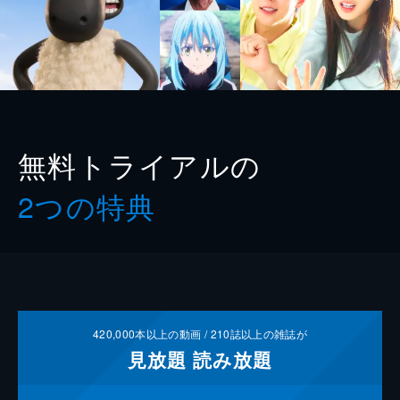
無料トライアルの
2つの特典
420,000
本以上の動画 /
210
誌以上の雑誌が
見放題
読み放題