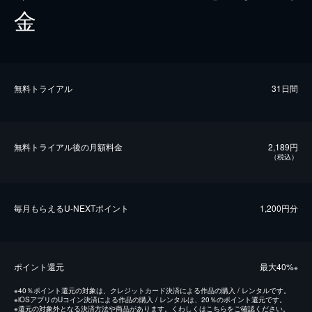
金
無料トライアル
31日間
無料トライアル後の⽉額料金
2,189円
（税込）
毎⽉もらえるU-NEXTポイント
1,200円分
ポイント還元
最⼤40%
※
※
40％ポイント還元の対象は、クレジットカード決済による作品の購入 / レンタルです。
※
iOSアプリのUコイン決済による作品の購入 / レンタルは、20％のポイント還元です。
※
還元の対象外となる決済方法や商品があります。くわしくは
こちら
をご確認ください。