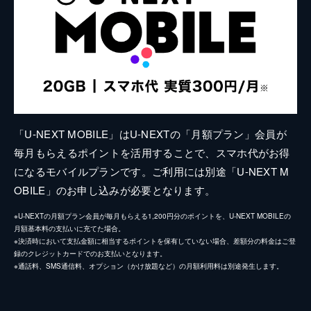
「U-NEXT MOBILE」はU-NEXTの「月額プラン」会員が
毎月もらえるポイントを活用することで、スマホ代がお得
になるモバイルプランです。ご利用には別途「U-NEXT M
OBILE」のお申し込みが必要となります。
※U-NEXTの月額プラン会員が毎月もらえる1,200円分のポイントを、U-NEXT MOBILEの
月額基本料の支払いに充てた場合。
※決済時において支払金額に相当するポイントを保有していない場合、差額分の料金はご登
録のクレジットカードでのお支払いとなります。
※通話料、SMS通信料、オプション（かけ放題など）の月額利用料は別途発生します。