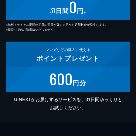
0
31
日間
円
※
※無料トライアル期間終了日の翌日が属する月から月額料金が発生します。
※日割りでのご請求はいたしません。
マンガなどの
購入に使える
ポイント
プレゼント
600
円分
U-NEXTがお届けするサービスを、31日間ゆっくりと
お試しください。