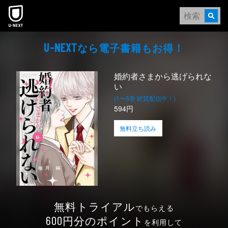
本文へスキップ
なら電⼦書籍もお得！
U-NEXT
婚約者さまから逃げられな
い
(1〜6巻 絶賛配信中！)
594円
無料立ち読み
無料トライアル
でもらえる
円分のポイント
600
を利用して