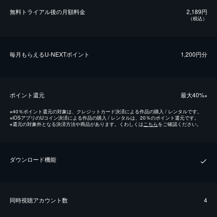
無料トライアル後の⽉額料金
2,189円
（税込）
毎⽉もらえるU-NEXTポイント
1,200円分
ポイント還元
最⼤40%
※
※
40％ポイント還元の対象は、クレジットカード決済による作品の購入 / レンタルです。
※
iOSアプリのUコイン決済による作品の購入 / レンタルは、20％のポイント還元です。
※
還元の対象外となる決済方法や商品があります。くわしくは
こちら
をご確認ください。
ダウンロード機能
同時視聴アカウント数
4