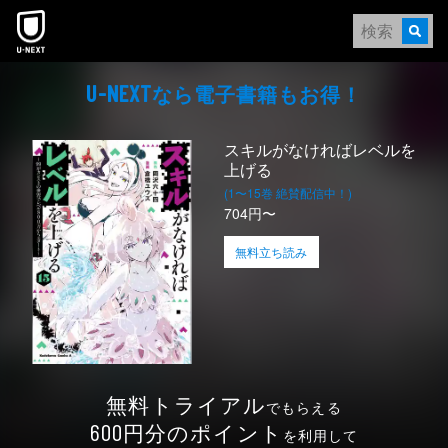
本文へスキップ
なら電⼦書籍もお得！
U-NEXT
スキルがなければレベルを
上げる
(1〜15巻 絶賛配信中！)
704円〜
無料立ち読み
無料トライアル
でもらえる
円分のポイント
600
を利用して