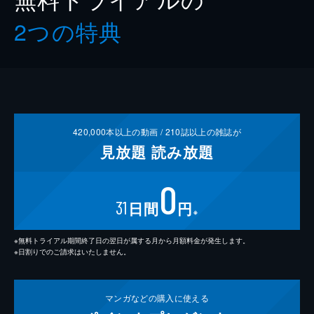
2つの特典
420,000
本以上の動画 /
210
誌以上の雑誌が
見放題
読み放題
0
31
日間
円
※
※無料トライアル期間終了日の翌日が属する月から月額料金が発生します。
※日割りでのご請求はいたしません。
マンガなどの
購入に使える