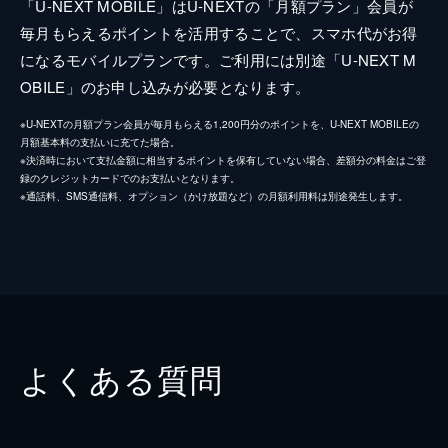
「U-NEXT MOBILE」はU-NEXTの「月額プラン」会員が
毎月もらえるポイントを活用することで、スマホ代がお得
になるモバイルプランです。ご利用には別途「U-NEXT M
OBILE」のお申し込みが必要となります。
※U-NEXTの月額プラン会員が毎月もらえる1,200円分のポイントを、U-NEXT MOBILEの
月額基本料の支払いに充てた場合。
※決済時において支払金額に相当するポイントを保有していない場合、差額分の料金はご登
録のクレジットカードでのお支払いとなります。
※通話料、SMS通信料、オプション（かけ放題など）の月額利用料は別途発生します。
よくある質問