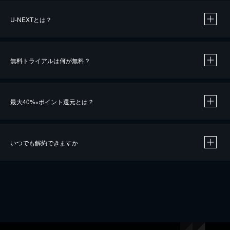
U-NEXTとは？
無料トライアルは何が無料？
最大40%
ポイント還元とは？
※
いつでも解約できますか
※
40％ポイント還元の対象は、クレジットカード決済による作品の購入 / レンタルです。
※
iOSアプリのUコイン決済による作品の購入 / レンタルは、20％のポイント還元です。
※
還元の対象外となる決済方法や商品があります。くわしくは
こちら
をご確認ください。
こちら