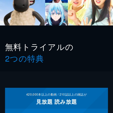
無料トライアルの
2つの特典
420,000
本以上の動画 /
210
誌以上の雑誌が
見放題
読み放題