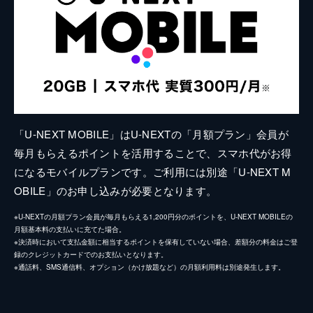
「U-NEXT MOBILE」はU-NEXTの「月額プラン」会員が
毎月もらえるポイントを活用することで、スマホ代がお得
になるモバイルプランです。ご利用には別途「U-NEXT M
OBILE」のお申し込みが必要となります。
※U-NEXTの月額プラン会員が毎月もらえる1,200円分のポイントを、U-NEXT MOBILEの
月額基本料の支払いに充てた場合。
※決済時において支払金額に相当するポイントを保有していない場合、差額分の料金はご登
録のクレジットカードでのお支払いとなります。
※通話料、SMS通信料、オプション（かけ放題など）の月額利用料は別途発生します。