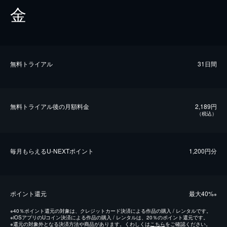
金
無料トライアル
31日間
無料トライアル後の⽉額料金
2,189円
（税込）
毎⽉もらえるU-NEXTポイント
1,200円分
ポイント還元
最⼤40%
※
※
40％ポイント還元の対象は、クレジットカード決済による作品の購入 / レンタルです。
※
iOSアプリのUコイン決済による作品の購入 / レンタルは、20％のポイント還元です。
※
還元の対象外となる決済方法や商品があります。くわしくは
こちら
をご確認ください。