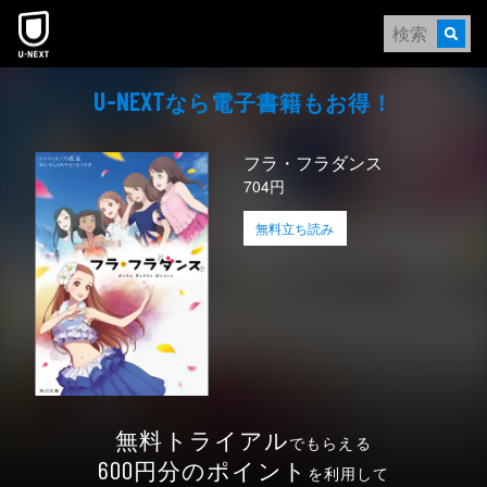
本文へスキップ
なら電⼦書籍もお得！
U-NEXT
フラ・フラダンス
704円
無料立ち読み
無料トライアル
でもらえる
円分のポイント
600
を利用して