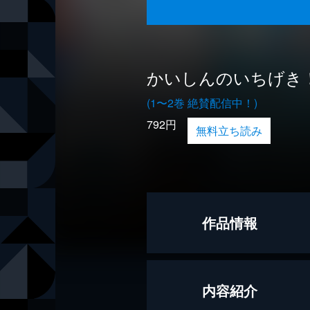
かいしんのいちげき
(1〜2巻 絶賛配信中！)
792円
無料立ち読み
作品情報
原案
天月－あま
内容紹介
原作
かいしんの