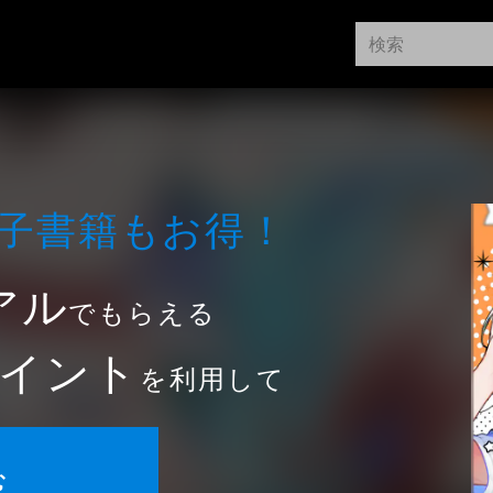
⼦書籍もお得！
アル
でもらえる
イント
を利用して
む