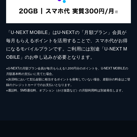
「U-NEXT MOBILE」はU-NEXTの「月額プラン」会員が
毎月もらえるポイントを活用することで、スマホ代がお得
になるモバイルプランです。ご利用には別途「U-NEXT M
OBILE」のお申し込みが必要となります。
※U-NEXTの月額プラン会員が毎月もらえる1,200円分のポイントを、U-NEXT MOBILEの
月額基本料の支払いに充てた場合。
※決済時において支払金額に相当するポイントを保有していない場合、差額分の料金はご登
録のクレジットカードでのお支払いとなります。
※通話料、SMS通信料、オプション（かけ放題など）の月額利用料は別途発生します。