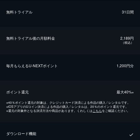
無料トライアル
31日間
無料トライアル後の⽉額料金
2,189円
（税込）
毎⽉もらえるU-NEXTポイント
1,200円分
ポイント還元
最⼤40%
※
※
40％ポイント還元の対象は、クレジットカード決済による作品の購入 / レンタルです。
※
iOSアプリのUコイン決済による作品の購入 / レンタルは、20％のポイント還元です。
※
還元の対象外となる決済方法や商品があります。くわしくは
こちら
をご確認ください。
ダウンロード機能