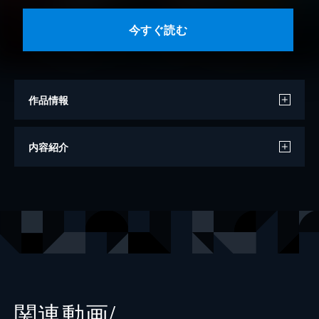
今すぐ読む
作品情報
原作
三条陸
内容紹介
漫画
稲田浩司
監修
堀井雄二
出版社
集英社
掲載誌
Vジャンプ
関連動画/