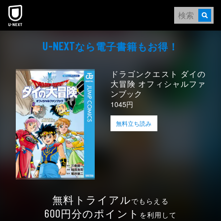
本文へスキップ
なら電⼦書籍もお得！
U-NEXT
ドラゴンクエスト ダイの
大冒険 オフィシャルファ
ンブック
1045円
無料立ち読み
無料トライアル
でもらえる
円分のポイント
600
を利用して