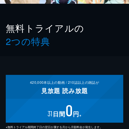
無料トライアルの
2つの特典
420,000
本以上の動画 /
210
誌以上の雑誌が
見放題
読み放題
0
31
日間
円
※
※無料トライアル期間終了日の翌日が属する月から月額料金が発生します。