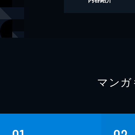
写真
鈴木ゴータ
出版社
講談社
レーベル
ヤンマガデ
マンガ
01
02