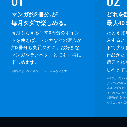
マンガ約2冊分
が
どれを
※
毎月タダで楽しめる。
最大40
毎月もらえる1,200円分のポイン
たとえば1
トを使えば、マンガなどの購入が
入すると
約2冊分も実質タダに。お好きな
トで戻り
マンガやラノベを、とてもお得に
作品がた
楽しめます。
還元され
しめます
※
作品によって必要なポイントが異なります。
※
40％ポイン
よる作品の購入 
※
iOSアプリの
は、20％のポ
※
還元の対象外
くは
こちら
をご