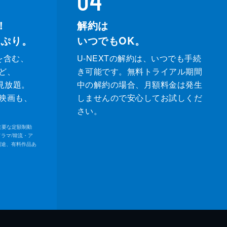
！
解約は
っぷり。
いつでもOK。
を含む、
U-NEXTの解約は、いつでも手続
ど、
き可能です。無料トライアル期間
が見放題。
中の解約の場合、月額料金は発生
映画も、
しませんので安心してお試しくだ
さい。
内の主要な定額制動
ドラマ/韓流・ア
別途、有料作品あ