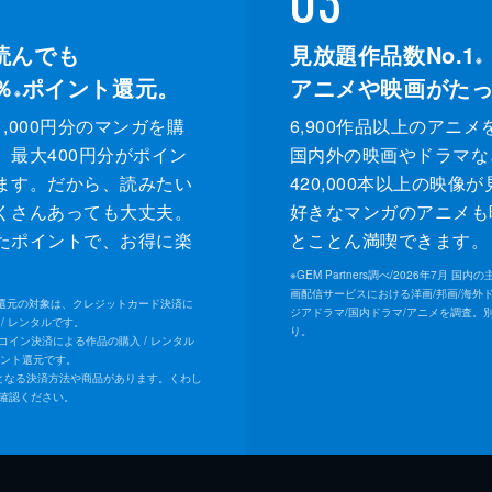
読んでも
見放題作品数No.1
※
％
ポイント還元。
アニメや映画がた
※
,000円分のマンガを購
6,900作品以上のアニメ
、最大400円分がポイン
国内外の映画やドラマな
ます。だから、読みたい
420,000本以上の映像
くさんあっても大丈夫。
好きなマンガのアニメも
たポイントで、お得に楽
とことん満喫できます。
。
※
GEM Partners調べ/2026年7⽉ 国
画配信サービスにおける洋画/邦画/海外
ト還元の対象は、クレジットカード決済に
ジアドラマ/国内ドラマ/アニメを調査。
/ レンタルです。
り。
Uコイン決済による作品の購入 / レンタル
イント還元です。
となる決済方法や商品があります。くわし
確認ください。