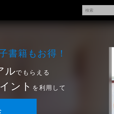
⼦書籍もお得！
アル
でもらえる
イント
を利用して
む