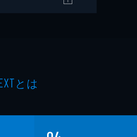
とは
EXT
04