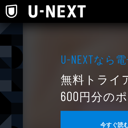
本文へスキップ
なら電
U-NEXT
無料トライ
円分のポ
600
今すぐ読