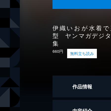
伊織いおが水着で
型 ヤンマガデジ
集
660円
無料立ち読み
作品情報
モデル
伊織いお
内容紹介