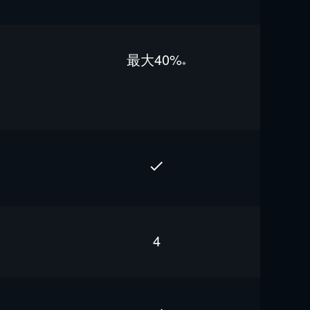
最⼤40%
※
4