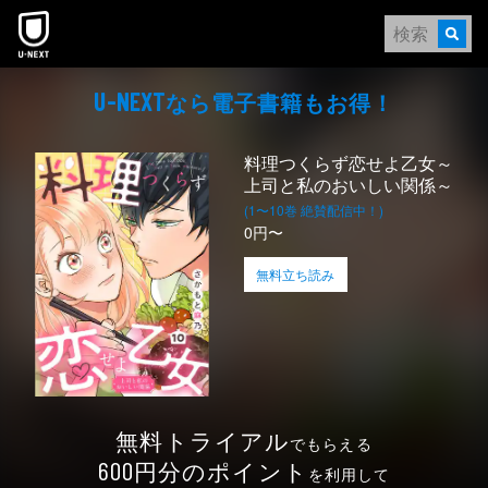
本文へスキップ
なら電⼦書籍もお得！
U-NEXT
料理つくらず恋せよ乙女～
上司と私のおいしい関係～
(1〜10巻 絶賛配信中！)
0円〜
無料立ち読み
無料トライアル
でもらえる
円分のポイント
600
を利用して