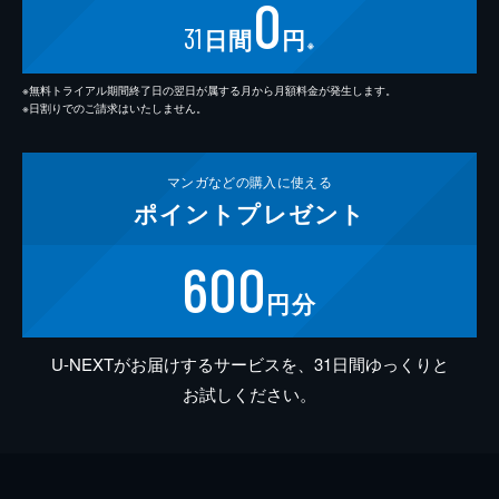
0
31
日間
円
※
※無料トライアル期間終了日の翌日が属する月から月額料金が発生します。
※日割りでのご請求はいたしません。
マンガなどの
購入に使える
ポイント
プレゼント
600
円分
U-NEXTがお届けするサービスを、31日間ゆっくりと
お試しください。