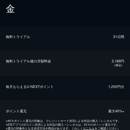
金
無料トライアル
31日間
無料トライアル後の⽉額料金
2,189円
（税込）
毎⽉もらえるU-NEXTポイント
1,200円分
ポイント還元
最⼤40%
※
※
40％ポイント還元の対象は、クレジットカード決済による作品の購入 / レンタルです。
※
iOSアプリのUコイン決済による作品の購入 / レンタルは、20％のポイント還元です。
※
還元の対象外となる決済方法や商品があります。くわしくは
こちら
をご確認ください。