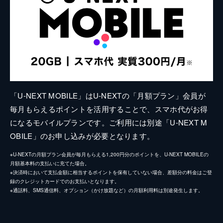
「U-NEXT MOBILE」はU-NEXTの「月額プラン」会員が
毎月もらえるポイントを活用することで、スマホ代がお得
になるモバイルプランです。ご利用には別途「U-NEXT M
OBILE」のお申し込みが必要となります。
※U-NEXTの月額プラン会員が毎月もらえる1,200円分のポイントを、U-NEXT MOBILEの
月額基本料の支払いに充てた場合。
※決済時において支払金額に相当するポイントを保有していない場合、差額分の料金はご登
録のクレジットカードでのお支払いとなります。
※通話料、SMS通信料、オプション（かけ放題など）の月額利用料は別途発生します。