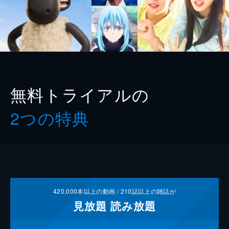
無料トライアルの
2つの特典
420,000
本以上の動画 /
210
誌以上の雑誌が
見放題
読み放題