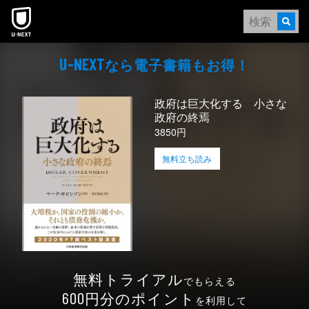
本文へスキップ
なら電⼦書籍もお得！
U-NEXT
政府は巨大化する 小さな
政府の終焉
3850円
無料立ち読み
無料トライアル
でもらえる
円分のポイント
600
を利用して