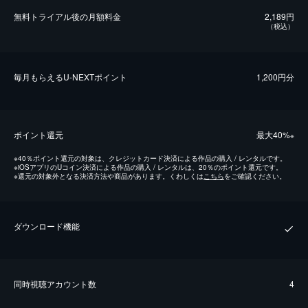
無料トライアル後の⽉額料金
2,189円
（税込）
毎⽉もらえるU-NEXTポイント
1,200円分
ポイント還元
最⼤40%
※
※
40％ポイント還元の対象は、クレジットカード決済による作品の購入 / レンタルです。
※
iOSアプリのUコイン決済による作品の購入 / レンタルは、20％のポイント還元です。
※
還元の対象外となる決済方法や商品があります。くわしくは
こちら
をご確認ください。
ダウンロード機能
同時視聴アカウント数
4