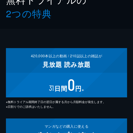
2つの特典
420,000
本以上の動画 /
210
誌以上の雑誌が
見放題
読み放題
0
31
日間
円
※
※無料トライアル期間終了日の翌日が属する月から月額料金が発生します。
※日割りでのご請求はいたしません。
マンガなどの
購入に使える