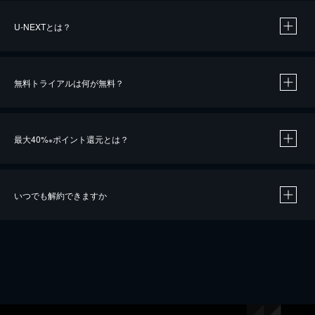
U-NEXTとは？
無料トライアルは何が無料？
最大40%
ポイント還元とは？
※
いつでも解約できますか
※
40％ポイント還元の対象は、クレジットカード決済による作品の購入 / レンタルです。
※
iOSアプリのUコイン決済による作品の購入 / レンタルは、20％のポイント還元です。
※
還元の対象外となる決済方法や商品があります。くわしくは
こちら
をご確認ください。
こちら