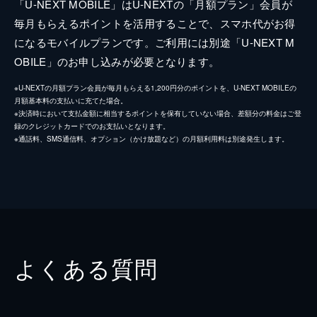
「U-NEXT MOBILE」はU-NEXTの「月額プラン」会員が
毎月もらえるポイントを活用することで、スマホ代がお得
になるモバイルプランです。ご利用には別途「U-NEXT M
OBILE」のお申し込みが必要となります。
※U-NEXTの月額プラン会員が毎月もらえる1,200円分のポイントを、U-NEXT MOBILEの
月額基本料の支払いに充てた場合。
※決済時において支払金額に相当するポイントを保有していない場合、差額分の料金はご登
録のクレジットカードでのお支払いとなります。
※通話料、SMS通信料、オプション（かけ放題など）の月額利用料は別途発生します。
よくある質問