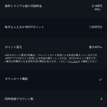
無料トライアル後の⽉額料金
2,189円
（税込）
毎⽉もらえるU-NEXTポイント
1,200円分
ポイント還元
最⼤40%
※
※
40％ポイント還元の対象は、クレジットカード決済による作品の購入 / レンタルです。
※
iOSアプリのUコイン決済による作品の購入 / レンタルは、20％のポイント還元です。
※
還元の対象外となる決済方法や商品があります。くわしくは
こちら
をご確認ください。
ダウンロード機能
同時視聴アカウント数
4