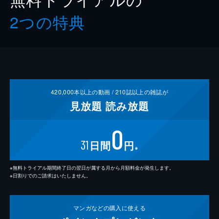
2つの特典
420,000
本以上の動画 /
210
誌以上の雑誌が
見放題
読み放題
0
31
日間
円
※
※無料トライアル期間終了日の翌日が属する月から月額料金が発生します。
※日割りでのご請求はいたしません。
マンガなどの
購入に使える