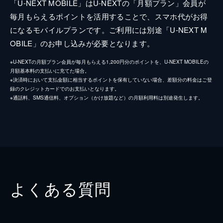
「U-NEXT MOBILE」はU-NEXTの「月額プラン」会員が
毎月もらえるポイントを活用することで、スマホ代がお得
になるモバイルプランです。ご利用には別途「U-NEXT M
OBILE」のお申し込みが必要となります。
※U-NEXTの月額プラン会員が毎月もらえる1,200円分のポイントを、U-NEXT MOBILEの
月額基本料の支払いに充てた場合。
※決済時において支払金額に相当するポイントを保有していない場合、差額分の料金はご登
録のクレジットカードでのお支払いとなります。
※通話料、SMS通信料、オプション（かけ放題など）の月額利用料は別途発生します。
よくある質問