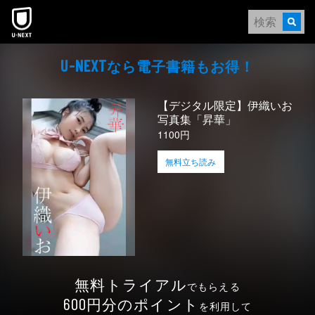
本文へスキップ
なら電⼦書籍もお得！
U-NEXT
【デジタル限定】伊織いお
写真集「昇華」
1100円
無料立ち読み
無料トライアル
でもらえる
円分のポイント
600
を利用して