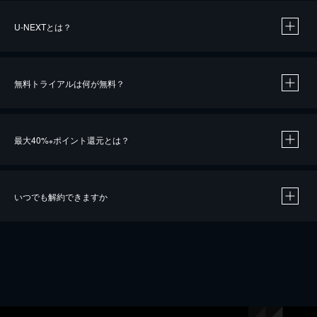
U-NEXTとは？
無料トライアルは何が無料？
最大40%
ポイント還元とは？
※
いつでも解約できますか
※
40％ポイント還元の対象は、クレジットカード決済による作品の購入 / レンタルです。
※
iOSアプリのUコイン決済による作品の購入 / レンタルは、20％のポイント還元です。
※
還元の対象外となる決済方法や商品があります。くわしくは
こちら
をご確認ください。
こちら