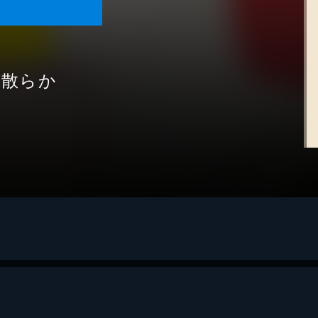
ッ散らか
社