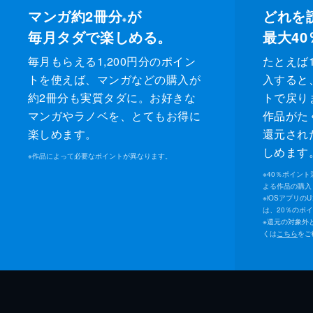
マンガ約2冊分
が
どれを
※
毎月タダで楽しめる。
最大40
毎月もらえる1,200円分のポイン
たとえば1
トを使えば、マンガなどの購入が
入すると
約2冊分も実質タダに。お好きな
トで戻り
マンガやラノベを、とてもお得に
作品がた
楽しめます。
還元され
しめます
※
作品によって必要なポイントが異なります。
※
40％ポイン
よる作品の購入 
※
iOSアプリの
は、20％のポ
※
還元の対象外
くは
こちら
をご