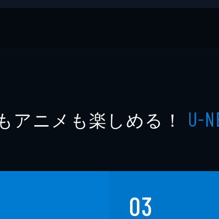
もアニメも楽しめる！
U-N
03