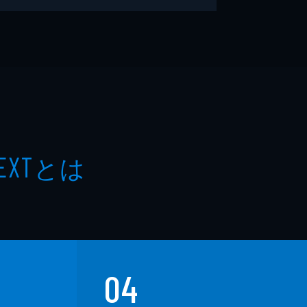
とは
EXT
04