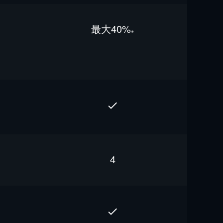
最⼤40%
※
4