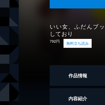
いい女、ふだんブ
しており
792円
無料立ち読み
作品情報
著者
阿川佐和子
内容紹介
出版社
中央公論新