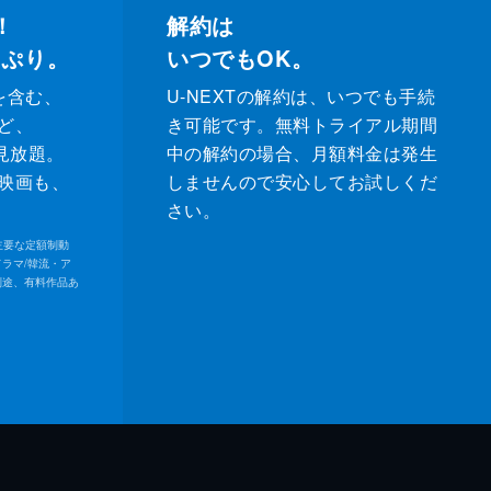
！
解約は
っぷり。
いつでもOK。
を含む、
U-NEXTの解約は、いつでも手続
ど、
き可能です。無料トライアル期間
が見放題。
中の解約の場合、月額料金は発生
映画も、
しませんので安心してお試しくだ
さい。
内の主要な定額制動
ドラマ/韓流・ア
別途、有料作品あ