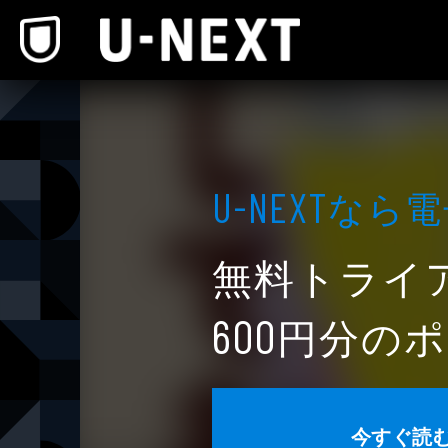
本文へスキップ
なら電
U-NEXT
無料トライ
円分のポ
600
今すぐ読