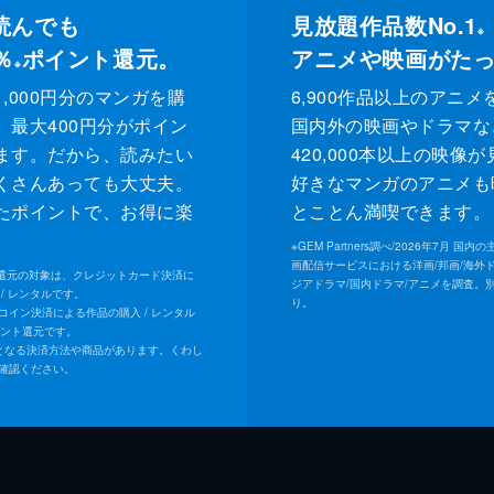
読んでも
見放題作品数No.1
※
％
ポイント還元。
アニメや映画がた
※
,000円分のマンガを購
6,900作品以上のアニメ
、最大400円分がポイン
国内外の映画やドラマな
ます。だから、読みたい
420,000本以上の映像
くさんあっても大丈夫。
好きなマンガのアニメも
たポイントで、お得に楽
とことん満喫できます。
。
※
GEM Partners調べ/2026年7⽉ 国
画配信サービスにおける洋画/邦画/海外
ト還元の対象は、クレジットカード決済に
ジアドラマ/国内ドラマ/アニメを調査。
/ レンタルです。
り。
Uコイン決済による作品の購入 / レンタル
イント還元です。
となる決済方法や商品があります。くわし
確認ください。