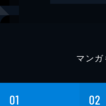
レーベル
中公文庫
マンガ
01
02