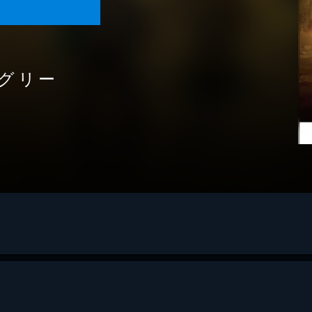
グリー
onGleesProject
つこ