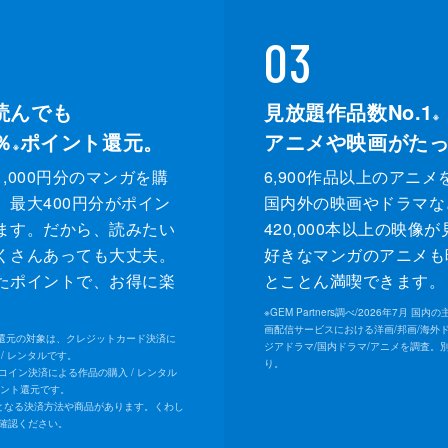
03
読んでも
見放題作品数No.1
※
％
ポイント還元。
アニメや映画がた
※
,000円分のマンガを購
6,900作品以上のアニメ
、最大400円分がポイン
国内外の映画やドラマな
ます。だから、読みたい
420,000本以上の映像
くさんあっても大丈夫。
好きなマンガのアニメも
たポイントで、お得に楽
とことん満喫できます。
。
※
GEM Partners調べ/2026年7⽉ 国
画配信サービスにおける洋画/邦画/海外
ト還元の対象は、クレジットカード決済に
ジアドラマ/国内ドラマ/アニメを調査。
/ レンタルです。
り。
Uコイン決済による作品の購入 / レンタル
イント還元です。
となる決済方法や商品があります。くわし
確認ください。