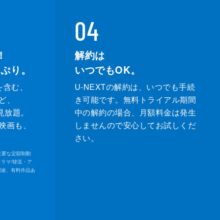
04
！
解約は
っぷり。
いつでもOK。
を含む、
U-NEXTの解約は、いつでも手続
ど、
き可能です。無料トライアル期間
が見放題。
中の解約の場合、月額料金は発生
映画も、
しませんので安心してお試しくだ
さい。
内の主要な定額制動
ドラマ/韓流・ア
別途、有料作品あ