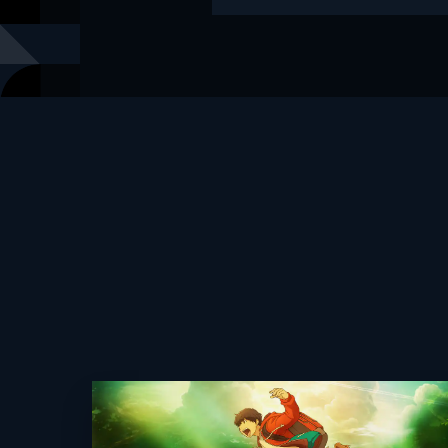
著者
山室有紀子
出版社
KADOKAW
レーベル
角川文庫