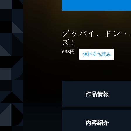
グッバイ、ドン・
ズ！
638円
無料立ち読み
作品情報
原作
Goodbye，D
内容紹介
脚本
いしづかあ