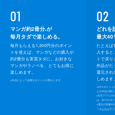
01
02
マンガ約2冊分
が
どれを
※
毎月タダで楽しめる。
最大40
毎月もらえる1,200円分のポイン
たとえば1
トを使えば、マンガなどの購入が
入すると
約2冊分も実質タダに。お好きな
トで戻り
マンガやラノベを、とてもお得に
作品がた
楽しめます。
還元され
しめます
※
作品によって必要なポイントが異なります。
※
40％ポイン
よる作品の購入 
※
iOSアプリの
は、20％のポ
※
還元の対象外
くは
こちら
をご