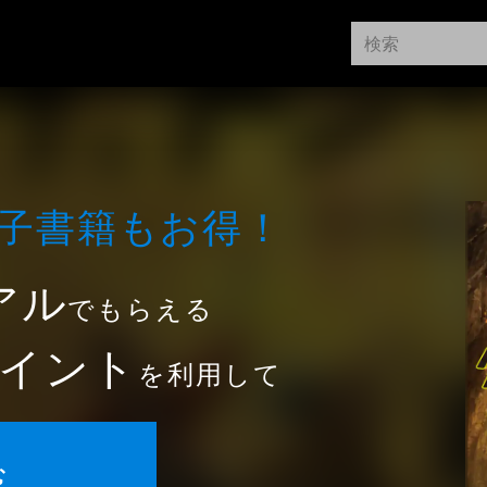
⼦書籍もお得！
アル
でもらえる
イント
を利用して
む