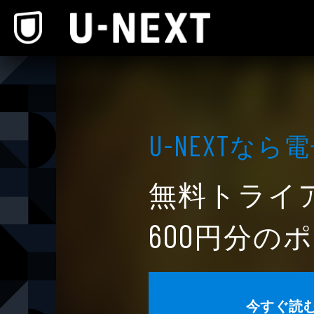
本文へスキップ
なら電
U-NEXT
無料トライ
円分のポ
600
今すぐ読