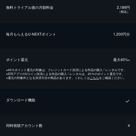
無料トライアル後の⽉額料金
2,189円
（税込）
毎⽉もらえるU-NEXTポイント
1,200円分
ポイント還元
最⼤40%
※
※
40％ポイント還元の対象は、クレジットカード決済による作品の購入 / レンタルです。
※
iOSアプリのUコイン決済による作品の購入 / レンタルは、20％のポイント還元です。
※
還元の対象外となる決済方法や商品があります。くわしくは
こちら
をご確認ください。
ダウンロード機能
同時視聴アカウント数
4