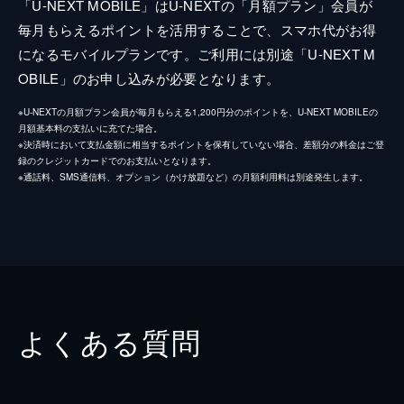
「U-NEXT MOBILE」はU-NEXTの「月額プラン」会員が
毎月もらえるポイントを活用することで、スマホ代がお得
になるモバイルプランです。ご利用には別途「U-NEXT M
OBILE」のお申し込みが必要となります。
※U-NEXTの月額プラン会員が毎月もらえる1,200円分のポイントを、U-NEXT MOBILEの
月額基本料の支払いに充てた場合。
※決済時において支払金額に相当するポイントを保有していない場合、差額分の料金はご登
録のクレジットカードでのお支払いとなります。
※通話料、SMS通信料、オプション（かけ放題など）の月額利用料は別途発生します。
よくある質問