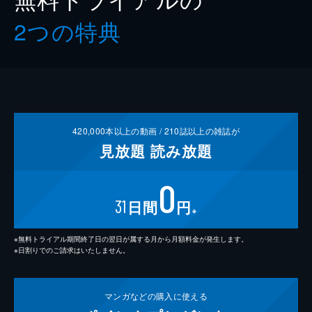
2つの特典
420,000
本以上の動画 /
210
誌以上の雑誌が
見放題
読み放題
0
31
日間
円
※
※無料トライアル期間終了日の翌日が属する月から月額料金が発生します。
※日割りでのご請求はいたしません。
マンガなどの
購入に使える