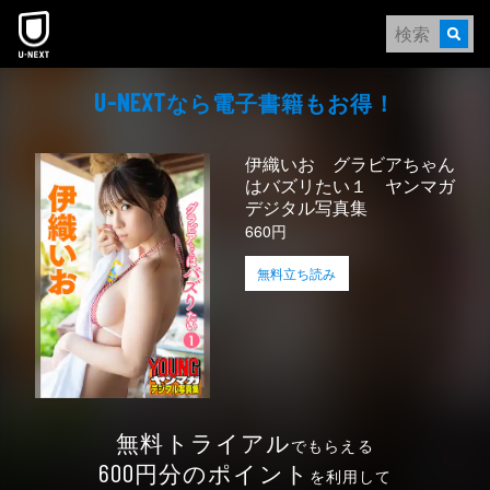
本文へスキップ
なら電⼦書籍もお得！
U-NEXT
伊織いお グラビアちゃん
はバズリたい１ ヤンマガ
デジタル写真集
660円
無料立ち読み
無料トライアル
でもらえる
円分のポイント
600
を利用して