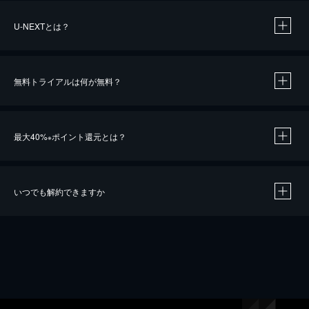
U-NEXTとは？
無料トライアルは何が無料？
最大40%
ポイント還元とは？
※
いつでも解約できますか
※
40％ポイント還元の対象は、クレジットカード決済による作品の購入 / レンタルです。
※
iOSアプリのUコイン決済による作品の購入 / レンタルは、20％のポイント還元です。
※
還元の対象外となる決済方法や商品があります。くわしくは
こちら
をご確認ください。
こちら