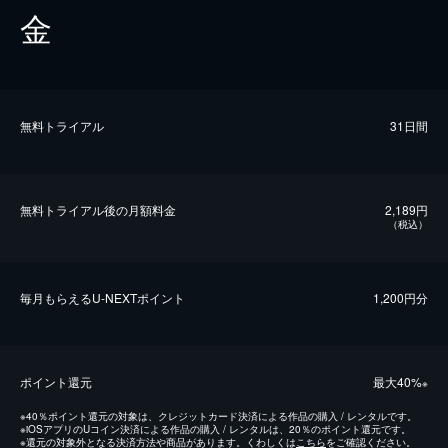
金
無料トライアル
31日間
無料トライアル後の⽉額料金
2,189円
（税込）
毎⽉もらえるU-NEXTポイント
1,200円分
ポイント還元
最⼤40%
※
※
40％ポイント還元の対象は、クレジットカード決済による作品の購入 / レンタルです。
※
iOSアプリのUコイン決済による作品の購入 / レンタルは、20％のポイント還元です。
※
還元の対象外となる決済方法や商品があります。くわしくは
こちら
をご確認ください。