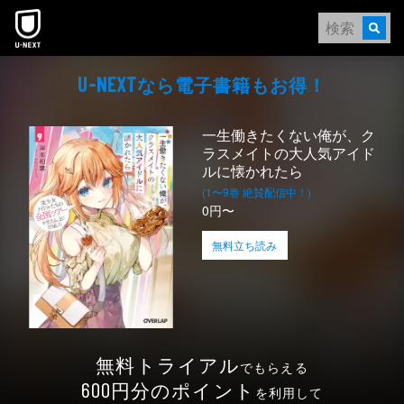
本文へスキップ
なら電⼦書籍もお得！
U-NEXT
一生働きたくない俺が、ク
ラスメイトの大人気アイド
ルに懐かれたら
(1〜9巻 絶賛配信中！)
0円〜
無料立ち読み
無料トライアル
でもらえる
円分のポイント
600
を利用して