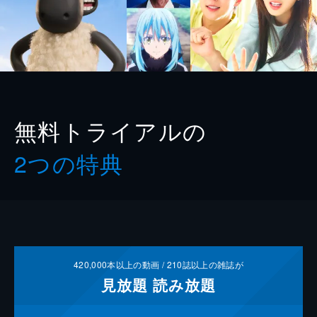
無料トライアルの
2つの特典
420,000
本以上の動画 /
210
誌以上の雑誌が
見放題
読み放題