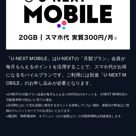
「U-NEXT MOBILE」はU-NEXTの「月額プラン」会員が
毎月もらえるポイントを活用することで、スマホ代がお得
になるモバイルプランです。ご利用には別途「U-NEXT M
OBILE」のお申し込みが必要となります。
※U-NEXTの月額プラン会員が毎月もらえる1,200円分のポイントを、U-NEXT MOBILEの
月額基本料の支払いに充てた場合。
※決済時において支払金額に相当するポイントを保有していない場合、差額分の料金はご登
録のクレジットカードでのお支払いとなります。
※通話料、SMS通信料、オプション（かけ放題など）の月額利用料は別途発生します。