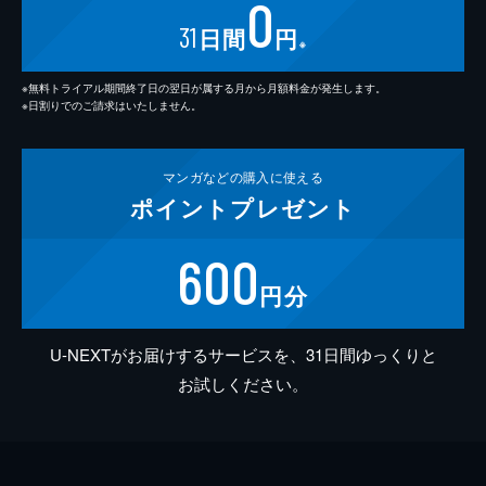
0
31
日間
円
※
※無料トライアル期間終了日の翌日が属する月から月額料金が発生します。
※日割りでのご請求はいたしません。
マンガなどの
購入に使える
ポイント
プレゼント
600
円分
U-NEXTがお届けするサービスを、31日間ゆっくりと
お試しください。