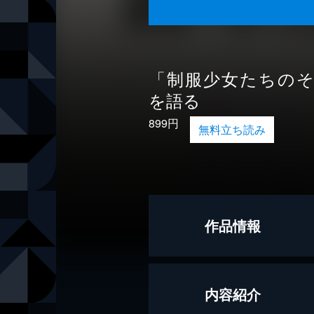
「制服少女たちの
を語る
899円
無料立ち読み
作品情報
著者
上野千鶴子
内容紹介
著者
宮台真司