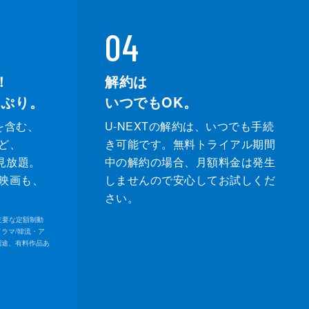
04
！
解約は
っぷり。
いつでもOK。
を含む、
U-NEXTの解約は、いつでも手続
ど、
き可能です。無料トライアル期間
が見放題。
中の解約の場合、月額料金は発生
映画も、
しませんので安心してお試しくだ
さい。
内の主要な定額制動
ドラマ/韓流・ア
別途、有料作品あ