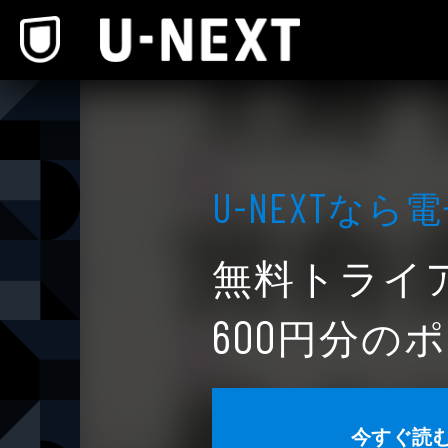
本文へスキップ
なら電
U-NEXT
無料トライ
円分のポ
600
今すぐ読