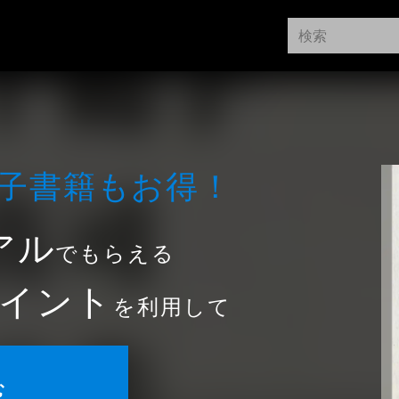
⼦書籍もお得！
アル
でもらえる
イント
を利用して
む