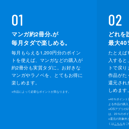
01
02
マンガ約2冊分
が
どれを
※
毎月タダで楽しめる。
最大40
毎月もらえる1,200円分のポイン
たとえば1
トを使えば、マンガなどの購入が
入すると
約2冊分も実質タダに。お好きな
トで戻り
マンガやラノベを、とてもお得に
作品がた
楽しめます。
還元され
しめます
※
作品によって必要なポイントが異なります。
※
40％ポイン
よる作品の購入 
※
iOSアプリの
は、20％のポ
※
還元の対象外
くは
こちら
をご