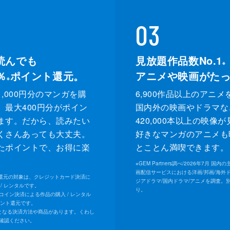
03
読んでも
見放題作品数No.1
※
％
ポイント還元。
アニメや映画がた
※
,000円分のマンガを購
6,900作品以上のアニメ
、最大400円分がポイン
国内外の映画やドラマな
ます。だから、読みたい
420,000本以上の映像
くさんあっても大丈夫。
好きなマンガのアニメも
たポイントで、お得に楽
とことん満喫できます。
。
※
GEM Partners調べ/2026年7⽉ 国
画配信サービスにおける洋画/邦画/海外
ト還元の対象は、クレジットカード決済に
ジアドラマ/国内ドラマ/アニメを調査。
/ レンタルです。
り。
Uコイン決済による作品の購入 / レンタル
イント還元です。
となる決済方法や商品があります。くわし
確認ください。