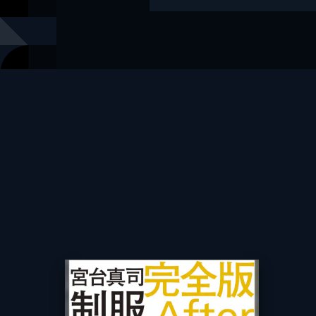
著者
鈴木涼美
出版社
幻冬舎
レーベル
幻冬舎plus