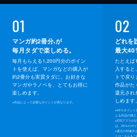
01
02
マンガ約2冊分
が
どれを
※
毎月タダで楽しめる。
最大40
毎月もらえる1,200円分のポイン
たとえば1
トを使えば、マンガなどの購入が
入すると
約2冊分も実質タダに。お好きな
トで戻り
マンガやラノベを、とてもお得に
作品がた
楽しめます。
還元され
しめます
※
作品によって必要なポイントが異なります。
※
40％ポイン
よる作品の購入 
※
iOSアプリの
は、20％のポ
※
還元の対象外
くは
こちら
をご