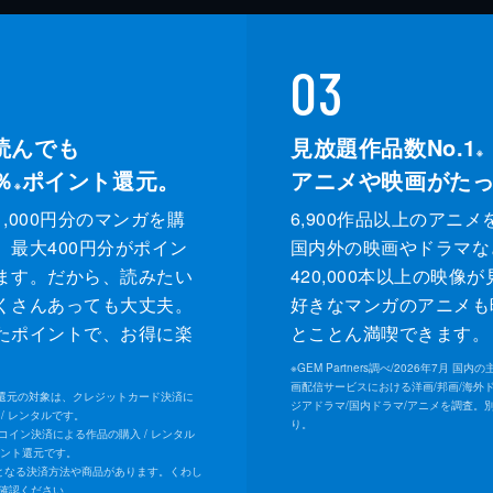
03
読んでも
見放題作品数No.1
※
％
ポイント還元。
アニメや映画がた
※
,000円分のマンガを購
6,900作品以上のアニメ
、最大400円分がポイン
国内外の映画やドラマな
ます。だから、読みたい
420,000本以上の映像
くさんあっても大丈夫。
好きなマンガのアニメも
たポイントで、お得に楽
とことん満喫できます。
。
※
GEM Partners調べ/2026年7⽉ 国
画配信サービスにおける洋画/邦画/海外
ト還元の対象は、クレジットカード決済に
ジアドラマ/国内ドラマ/アニメを調査。
/ レンタルです。
り。
Uコイン決済による作品の購入 / レンタル
イント還元です。
となる決済方法や商品があります。くわし
確認ください。