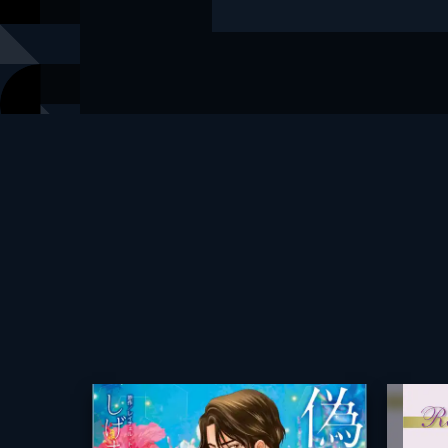
著者
しげまつ貴
出版社
SBCr
レーベル
ハーレクイ