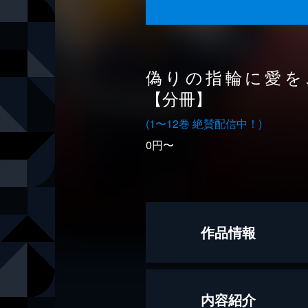
偽りの指輪に愛を
【分冊】
(1〜12巻 絶賛配信中！)
0円〜
作品情報
原作
レイチェル
内容紹介