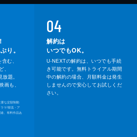
04
！
解約は
っぷり。
いつでもOK。
を含む、
U-NEXTの解約は、いつでも手続
ど、
き可能です。無料トライアル期間
が見放題。
中の解約の場合、月額料金は発生
映画も、
しませんので安心してお試しくだ
さい。
内の主要な定額制動
ドラマ/韓流・ア
別途、有料作品あ