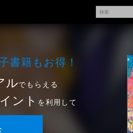
⼦書籍もお得！
アル
でもらえる
イント
を利用して
む