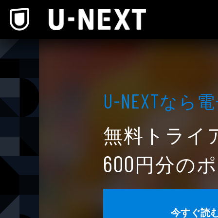
本文へスキップ
なら電
U-NEXT
無料トライ
円分のポ
600
今すぐ読