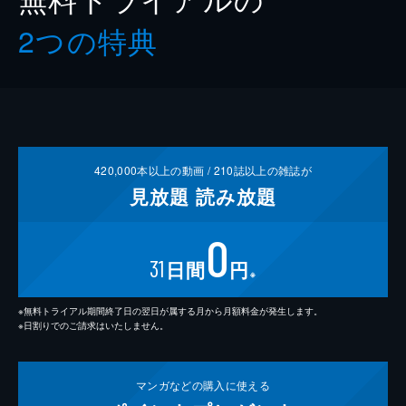
2つの特典
420,000
本以上の動画 /
210
誌以上の雑誌が
見放題
読み放題
0
31
日間
円
※
※無料トライアル期間終了日の翌日が属する月から月額料金が発生します。
※日割りでのご請求はいたしません。
マンガなどの
購入に使える