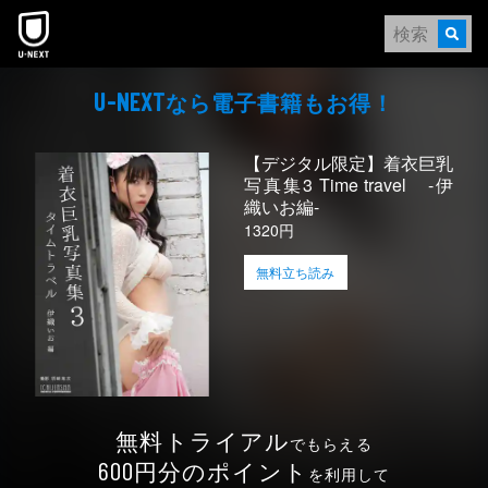
本文へスキップ
なら電⼦書籍もお得！
U-NEXT
【デジタル限定】着衣巨乳
写真集3 Time travel -伊
織いお編-
1320円
無料立ち読み
無料トライアル
でもらえる
円分のポイント
600
を利用して