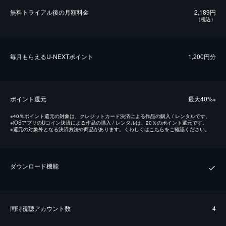
無料トライアル後の⽉額料金
2,189円
（税込）
毎⽉もらえるU-NEXTポイント
1,200円分
ポイント還元
最⼤40%
※
※
40％ポイント還元の対象は、クレジットカード決済による作品の購入 / レンタルです。
※
iOSアプリのUコイン決済による作品の購入 / レンタルは、20％のポイント還元です。
※
還元の対象外となる決済方法や商品があります。くわしくは
こちら
をご確認ください。
ダウンロード機能
同時視聴アカウント数
4