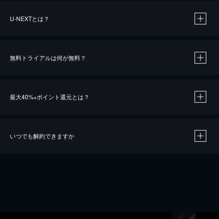
U-NEXTとは？
無料トライアルは何が無料？
最大40%
ポイント還元とは？
※
いつでも解約できますか
※
40％ポイント還元の対象は、クレジットカード決済による作品の購入 / レンタルです。
※
iOSアプリのUコイン決済による作品の購入 / レンタルは、20％のポイント還元です。
※
還元の対象外となる決済方法や商品があります。くわしくは
こちら
をご確認ください。
こちら