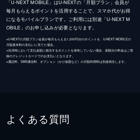
「U-NEXT MOBILE」はU-NEXTの「月額プラン」会員が
毎月もらえるポイントを活用することで、スマホ代がお得
になるモバイルプランです。ご利用には別途「U-NEXT M
OBILE」のお申し込みが必要となります。
※U-NEXTの月額プラン会員が毎月もらえる1,200円分のポイントを、U-NEXT MOBILEの
月額基本料の支払いに充てた場合。
※決済時において支払金額に相当するポイントを保有していない場合、差額分の料金はご登
録のクレジットカードでのお支払いとなります。
※通話料、SMS通信料、オプション（かけ放題など）の月額利用料は別途発生します。
よくある質問