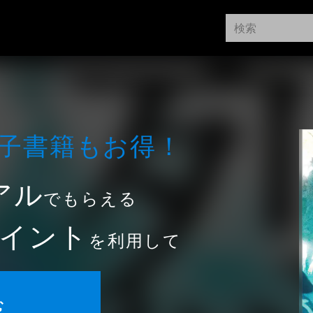
⼦書籍もお得！
アル
でもらえる
イント
を利用して
む