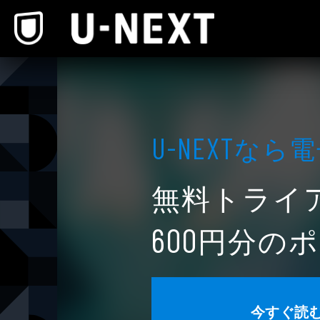
本文へスキップ
なら電
U-NEXT
無料トライ
円分のポ
600
今すぐ読