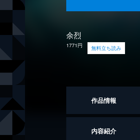
余烈
1771円
無料立ち読み
作品情報
著者
小栗さくら
内容紹介
出版社
講談社