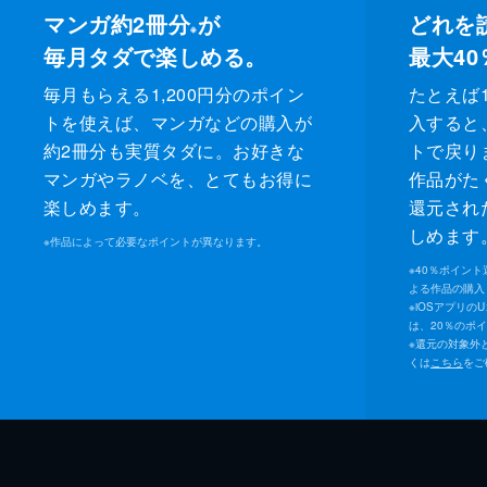
マンガ約2冊分
が
どれを
※
毎月タダで楽しめる。
最大40
毎月もらえる1,200円分のポイン
たとえば1
トを使えば、マンガなどの購入が
入すると
約2冊分も実質タダに。お好きな
トで戻り
マンガやラノベを、とてもお得に
作品がた
楽しめます。
還元され
しめます
※
作品によって必要なポイントが異なります。
※
40％ポイン
よる作品の購入 
※
iOSアプリの
は、20％のポ
※
還元の対象外
くは
こちら
をご