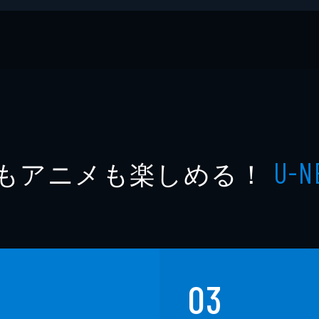
もアニメも楽しめる！
U-N
03