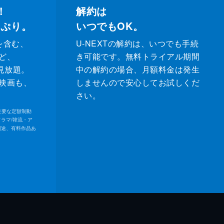
！
解約は
っぷり。
いつでもOK。
を含む、
U-NEXTの解約は、いつでも手続
ど、
き可能です。無料トライアル期間
が見放題。
中の解約の場合、月額料金は発生
映画も、
しませんので安心してお試しくだ
さい。
内の主要な定額制動
ドラマ/韓流・ア
別途、有料作品あ