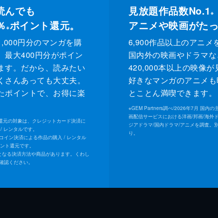
読んでも
見放題作品数No.1
※
％
ポイント還元。
アニメや映画がた
※
,000円分のマンガを購
6,900作品以上のアニメ
、最大400円分がポイン
国内外の映画やドラマな
ます。だから、読みたい
420,000本以上の映像
くさんあっても大丈夫。
好きなマンガのアニメも
たポイントで、お得に楽
とことん満喫できます。
。
※
GEM Partners調べ/2026年7⽉ 国
画配信サービスにおける洋画/邦画/海外
ト還元の対象は、クレジットカード決済に
ジアドラマ/国内ドラマ/アニメを調査。
/ レンタルです。
り。
Uコイン決済による作品の購入 / レンタル
イント還元です。
となる決済方法や商品があります。くわし
確認ください。