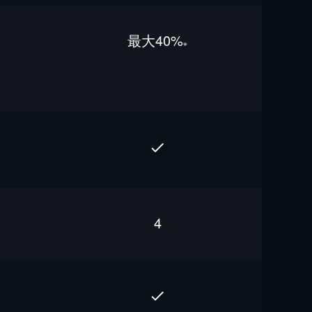
最⼤40%
※
4