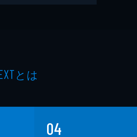
とは
EXT
04