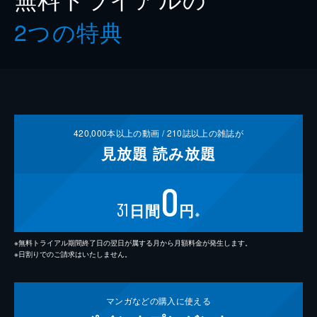
2つの特典
420,000
本以上の動画 /
210
誌以上の雑誌が
見放題
読み放題
0
31
日間
円
※
※無料トライアル期間終了日の翌日が属する月から月額料金が発生します。
※日割りでのご請求はいたしません。
マンガなどの
購入に使える