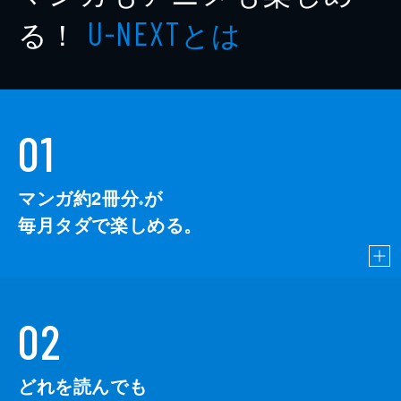
著者
増本康平
る！
とは
U-NEXT
出版社
中央公論新社
レーベル
中央公論ダイジェスト
01
マンガ約2冊分
が
※
毎月タダで楽しめる。
02
どれを読んでも