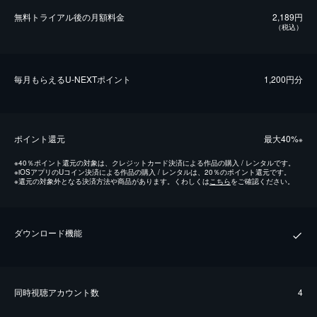
無料トライアル後の⽉額料金
2,189円
（税込）
毎⽉もらえるU-NEXTポイント
1,200円分
ポイント還元
最⼤40%
※
※
40％ポイント還元の対象は、クレジットカード決済による作品の購入 / レンタルです。
※
iOSアプリのUコイン決済による作品の購入 / レンタルは、20％のポイント還元です。
※
還元の対象外となる決済方法や商品があります。くわしくは
こちら
をご確認ください。
ダウンロード機能
同時視聴アカウント数
4