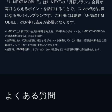
「U-NEXT MOBILE」はU-NEXTの「月額プラン」会員が
毎月もらえるポイントを活用することで、スマホ代がお得
になるモバイルプランです。ご利用には別途「U-NEXT M
OBILE」のお申し込みが必要となります。
※U-NEXTの月額プラン会員が毎月もらえる1,200円分のポイントを、U-NEXT MOBILEの
月額基本料の支払いに充てた場合。
※決済時において支払金額に相当するポイントを保有していない場合、差額分の料金はご登
録のクレジットカードでのお支払いとなります。
※通話料、SMS通信料、オプション（かけ放題など）の月額利用料は別途発生します。
よくある質問