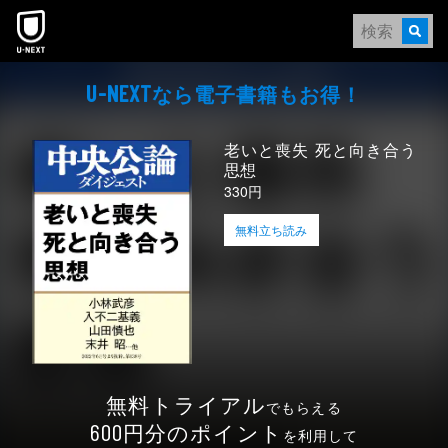
本文へスキップ
なら電⼦書籍もお得！
U-NEXT
老いと喪失 死と向き合う
思想
330円
無料立ち読み
無料トライアル
でもらえる
円分のポイント
600
を利用して