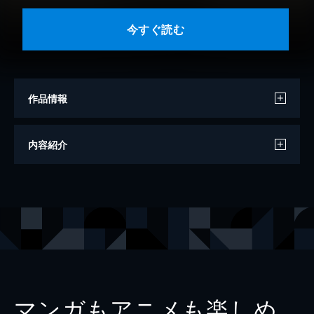
今すぐ読む
作品情報
著者
小林武彦
内容紹介
著者
入不二基義
著者
斎藤哲也
著者
山田慎也
著者
末井昭
著者
オバタカズユキ
著者
六車由実
マンガもアニメも楽しめ