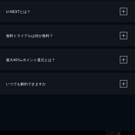
U-NEXTとは？
無料トライアルは何が無料？
最大40%
ポイント還元とは？
※
いつでも解約できますか
※
40％ポイント還元の対象は、クレジットカード決済による作品の購入 / レンタルです。
※
iOSアプリのUコイン決済による作品の購入 / レンタルは、20％のポイント還元です。
※
還元の対象外となる決済方法や商品があります。くわしくは
こちら
をご確認ください。
こちら