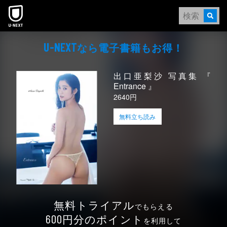
本文へスキップ
なら電⼦書籍もお得！
U-NEXT
出口亜梨沙 写真集 『
Entrance 』
2640円
無料立ち読み
無料トライアル
でもらえる
円分のポイント
600
を利用して