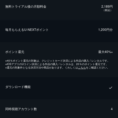
無料トライアル後の⽉額料金
2,189円
（税込）
毎⽉もらえるU-NEXTポイント
1,200円分
ポイント還元
最⼤40%
※
※
40％ポイント還元の対象は、クレジットカード決済による作品の購入 / レンタルです。
※
iOSアプリのUコイン決済による作品の購入 / レンタルは、20％のポイント還元です。
※
還元の対象外となる決済方法や商品があります。くわしくは
こちら
をご確認ください。
ダウンロード機能
同時視聴アカウント数
4