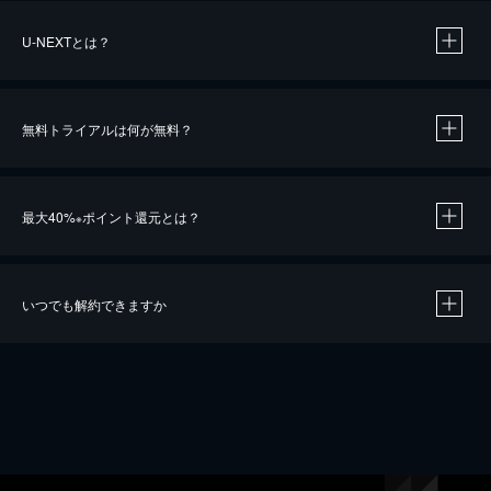
U-NEXTとは？
無料トライアルは何が無料？
最大40%
ポイント還元とは？
※
いつでも解約できますか
※
40％ポイント還元の対象は、クレジットカード決済による作品の購入 / レンタルです。
※
iOSアプリのUコイン決済による作品の購入 / レンタルは、20％のポイント還元です。
※
還元の対象外となる決済方法や商品があります。くわしくは
こちら
をご確認ください。
こちら