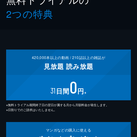
2つの特典
420,000
本以上の動画 /
210
誌以上の雑誌が
見放題
読み放題
0
31
日間
円
※
※無料トライアル期間終了日の翌日が属する月から月額料金が発生します。
※日割りでのご請求はいたしません。
マンガなどの
購入に使える