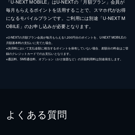
「U-NEXT MOBILE」はU-NEXTの「月額プラン」会員が
毎月もらえるポイントを活用することで、スマホ代がお得
になるモバイルプランです。ご利用には別途「U-NEXT M
OBILE」のお申し込みが必要となります。
※U-NEXTの月額プラン会員が毎月もらえる1,200円分のポイントを、U-NEXT MOBILEの
月額基本料の支払いに充てた場合。
※決済時において支払金額に相当するポイントを保有していない場合、差額分の料金はご登
録のクレジットカードでのお支払いとなります。
※通話料、SMS通信料、オプション（かけ放題など）の月額利用料は別途発生します。
よくある質問