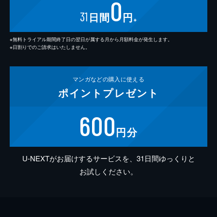
0
31
日間
円
※
※無料トライアル期間終了日の翌日が属する月から月額料金が発生します。
※日割りでのご請求はいたしません。
マンガなどの
購入に使える
ポイント
プレゼント
600
円分
U-NEXTがお届けするサービスを、31日間ゆっくりと
お試しください。