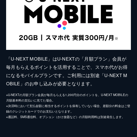
「U-NEXT MOBILE」はU-NEXTの「月額プラン」会員が
毎月もらえるポイントを活用することで、スマホ代がお得
になるモバイルプランです。ご利用には別途「U-NEXT M
OBILE」のお申し込みが必要となります。
※U-NEXTの月額プラン会員が毎月もらえる1,200円分のポイントを、U-NEXT MOBILEの
月額基本料の支払いに充てた場合。
※決済時において支払金額に相当するポイントを保有していない場合、差額分の料金はご登
録のクレジットカードでのお支払いとなります。
※通話料、SMS通信料、オプション（かけ放題など）の月額利用料は別途発生します。