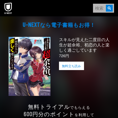
本文へスキップ
なら電⼦書籍もお得！
U-NEXT
スキルが見えた二度目の人
生が超余裕、初恋の人と楽
しく過ごしています
726円
無料立ち読み
無料トライアル
でもらえる
円分のポイント
600
を利用して