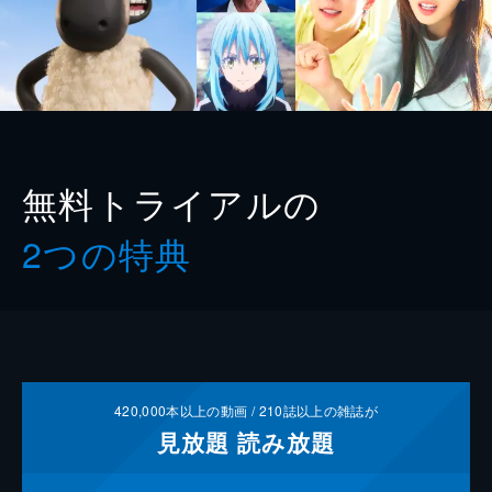
無料トライアルの
2つの特典
420,000
本以上の動画 /
210
誌以上の雑誌が
見放題
読み放題