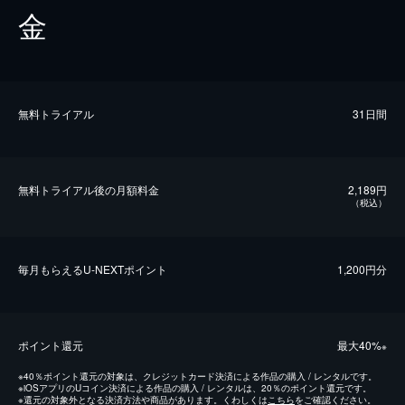
金
無料トライアル
31日間
無料トライアル後の⽉額料金
2,189円
（税込）
毎⽉もらえるU-NEXTポイント
1,200円分
ポイント還元
最⼤40%
※
※
40％ポイント還元の対象は、クレジットカード決済による作品の購入 / レンタルです。
※
iOSアプリのUコイン決済による作品の購入 / レンタルは、20％のポイント還元です。
※
還元の対象外となる決済方法や商品があります。くわしくは
こちら
をご確認ください。