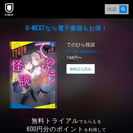
本文へスキップ
なら電⼦書籍もお得！
U-NEXT
てのひら怪談
(1〜3巻 絶賛配信中！)
748円〜
無料立ち読み
無料トライアル
でもらえる
円分のポイント
600
を利用して