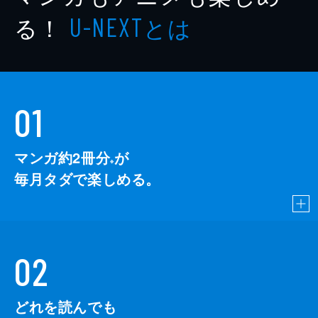
作
藤ダリオ
る！
とは
U-NEXT
作
令丈ヒロ子
作
恒川光太郎
作
藤野可織
01
作
芦花公園
出版社
ポプラ社
マンガ約2冊分
が
※
レーベル
ポプラキミノベル
毎月タダで楽しめる。
02
どれを読んでも