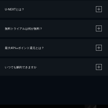
U-NEXTとは？
無料トライアルは何が無料？
最大40%
ポイント還元とは？
※
いつでも解約できますか
※
40％ポイント還元の対象は、クレジットカード決済による作品の購入 / レンタルです。
※
iOSアプリのUコイン決済による作品の購入 / レンタルは、20％のポイント還元です。
※
還元の対象外となる決済方法や商品があります。くわしくは
こちら
をご確認ください。
こちら