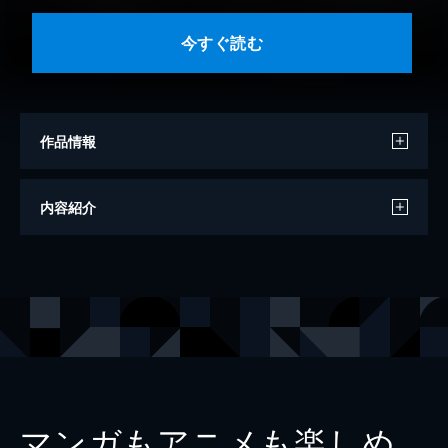
今すぐ読む
作品情報
編
朝宮運河
内容紹介
絵
黎
作
石崎洋司
作
黒木あるじ
作
神戸遥真
作
佐東みどり
作
篠たまき
マンガもアニメも楽しめ