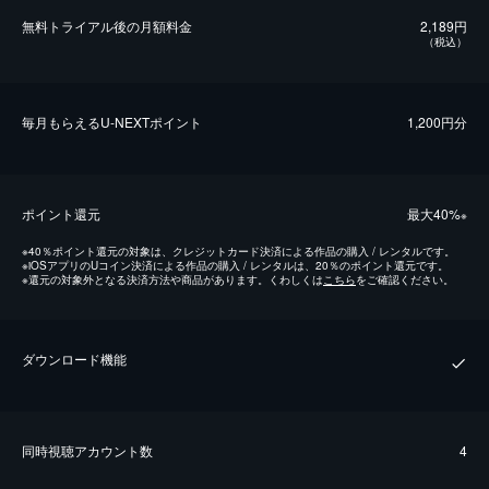
無料トライアル後の⽉額料金
2,189円
（税込）
毎⽉もらえるU-NEXTポイント
1,200円分
ポイント還元
最⼤40%
※
※
40％ポイント還元の対象は、クレジットカード決済による作品の購入 / レンタルです。
※
iOSアプリのUコイン決済による作品の購入 / レンタルは、20％のポイント還元です。
※
還元の対象外となる決済方法や商品があります。くわしくは
こちら
をご確認ください。
ダウンロード機能
同時視聴アカウント数
4