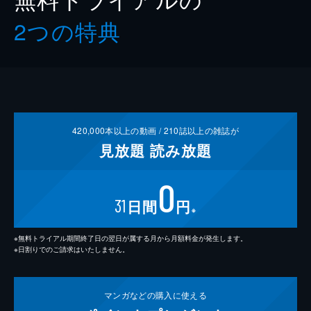
2つの特典
420,000
本以上の動画 /
210
誌以上の雑誌が
見放題
読み放題
0
31
日間
円
※
※無料トライアル期間終了日の翌日が属する月から月額料金が発生します。
※日割りでのご請求はいたしません。
マンガなどの
購入に使える