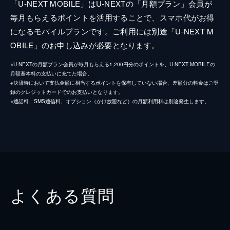
「U-NEXT MOBILE」はU-NEXTの「月額プラン」会員が
毎月もらえるポイントを活用することで、スマホ代がお得
になるモバイルプランです。ご利用には別途「U-NEXT M
OBILE」のお申し込みが必要となります。
※U-NEXTの月額プラン会員が毎月もらえる1,200円分のポイントを、U-NEXT MOBILEの
月額基本料の支払いに充てた場合。
※決済時において支払金額に相当するポイントを保有していない場合、差額分の料金はご登
録のクレジットカードでのお支払いとなります。
※通話料、SMS通信料、オプション（かけ放題など）の月額利用料は別途発生します。
よくある質問