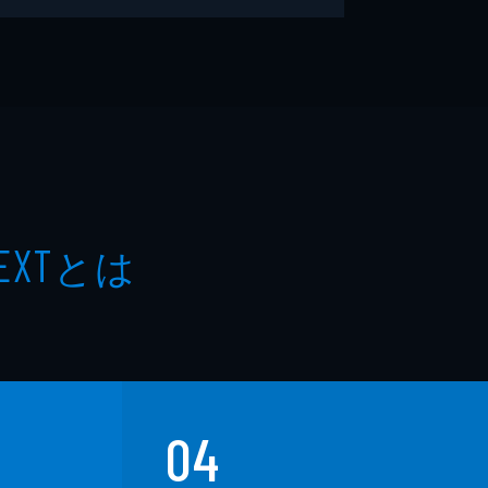
とは
EXT
04