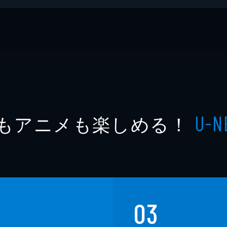
もアニメも楽しめる！
U-N
03