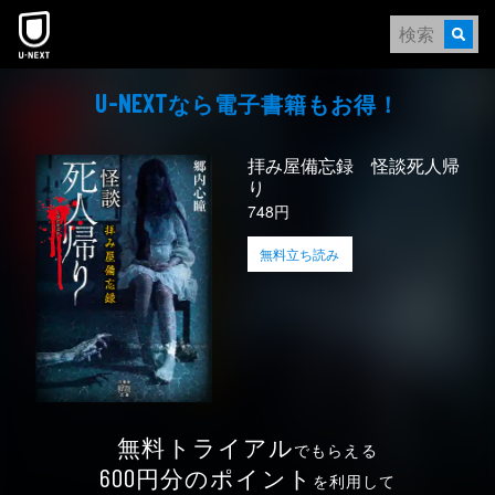
本文へスキップ
なら電⼦書籍もお得！
U-NEXT
拝み屋備忘録 怪談死人帰
り
748円
無料立ち読み
無料トライアル
でもらえる
円分のポイント
600
を利用して