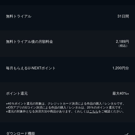
無料トライアル
31日間
無料トライアル後の⽉額料金
2,189円
（税込）
毎⽉もらえるU-NEXTポイント
1,200円分
ポイント還元
最⼤40%
※
※
40％ポイント還元の対象は、クレジットカード決済による作品の購入 / レンタルです。
※
iOSアプリのUコイン決済による作品の購入 / レンタルは、20％のポイント還元です。
※
還元の対象外となる決済方法や商品があります。くわしくは
こちら
をご確認ください。
ダウンロード機能