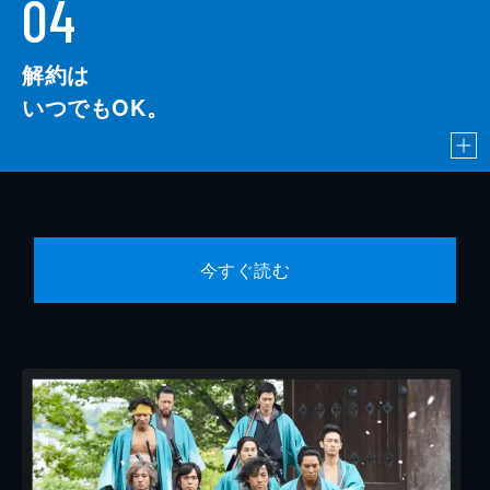
04
解約は
いつでもOK。
今すぐ読む