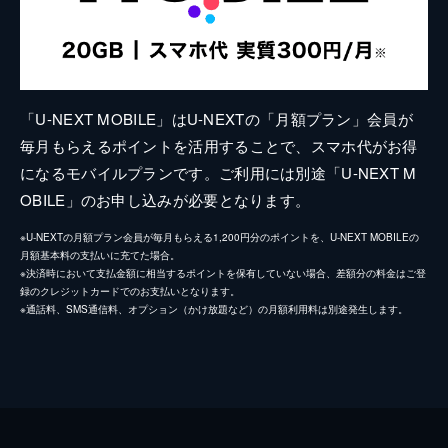
「U-NEXT MOBILE」はU-NEXTの「月額プラン」会員が
毎月もらえるポイントを活用することで、スマホ代がお得
になるモバイルプランです。ご利用には別途「U-NEXT M
OBILE」のお申し込みが必要となります。
※U-NEXTの月額プラン会員が毎月もらえる1,200円分のポイントを、U-NEXT MOBILEの
月額基本料の支払いに充てた場合。
※決済時において支払金額に相当するポイントを保有していない場合、差額分の料金はご登
録のクレジットカードでのお支払いとなります。
※通話料、SMS通信料、オプション（かけ放題など）の月額利用料は別途発生します。