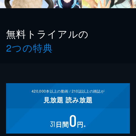
無料トライアルの
2つの特典
420,000
本以上の動画 /
210
誌以上の雑誌が
見放題
読み放題
0
31
日間
円
※