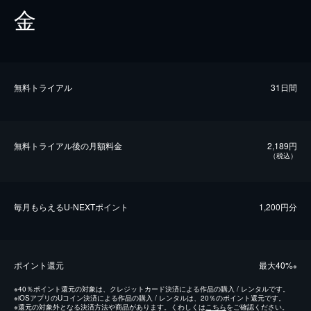
金
無料トライアル
31日間
無料トライアル後の⽉額料金
2,189円
（税込）
毎⽉もらえるU-NEXTポイント
1,200円分
ポイント還元
最⼤40%
※
※
40％ポイント還元の対象は、クレジットカード決済による作品の購入 / レンタルです。
※
iOSアプリのUコイン決済による作品の購入 / レンタルは、20％のポイント還元です。
※
還元の対象外となる決済方法や商品があります。くわしくは
こちら
をご確認ください。