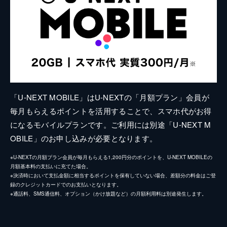
「U-NEXT MOBILE」はU-NEXTの「月額プラン」会員が
毎月もらえるポイントを活用することで、スマホ代がお得
になるモバイルプランです。ご利用には別途「U-NEXT M
OBILE」のお申し込みが必要となります。
※U-NEXTの月額プラン会員が毎月もらえる1,200円分のポイントを、U-NEXT MOBILEの
月額基本料の支払いに充てた場合。
※決済時において支払金額に相当するポイントを保有していない場合、差額分の料金はご登
録のクレジットカードでのお支払いとなります。
※通話料、SMS通信料、オプション（かけ放題など）の月額利用料は別途発生します。