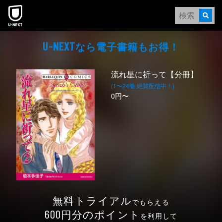
本文へスキップ
なら電⼦書籍もお得！
U-NEXT
流れ星に祈って【分冊】
(1〜24巻 絶賛配信中！)
0円〜
無料トライアル
でもらえる
円分のポイント
600
を利用して