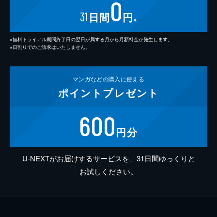
0
31
日間
円
※
※無料トライアル期間終了日の翌日が属する月から月額料金が発生します。
※日割りでのご請求はいたしません。
マンガなどの
購入に使える
ポイント
プレゼント
600
円分
U-NEXTがお届けするサービスを、31日間ゆっくりと
お試しください。