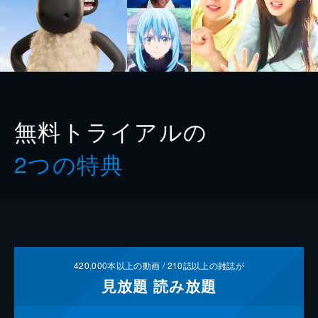
無料トライアルの
2つの特典
420,000
本以上の動画 /
210
誌以上の雑誌が
見放題
読み放題