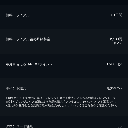
無料トライアル
31日間
無料トライアル後の⽉額料金
2,189円
（税込）
毎⽉もらえるU-NEXTポイント
1,200円分
ポイント還元
最⼤40%
※
※
40％ポイント還元の対象は、クレジットカード決済による作品の購入 / レンタルです。
※
iOSアプリのUコイン決済による作品の購入 / レンタルは、20％のポイント還元です。
※
還元の対象外となる決済方法や商品があります。くわしくは
こちら
をご確認ください。
ダウンロード機能