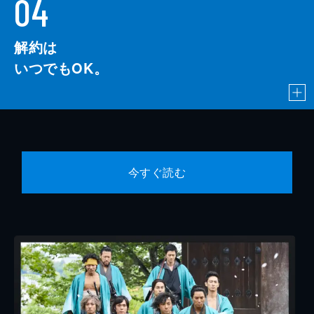
04
解約は
いつでもOK。
今すぐ読む