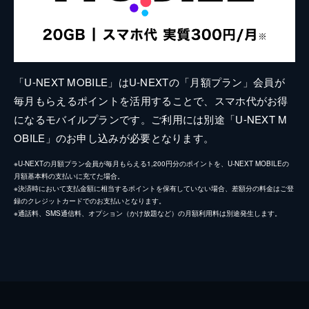
「U-NEXT MOBILE」はU-NEXTの「月額プラン」会員が
毎月もらえるポイントを活用することで、スマホ代がお得
になるモバイルプランです。ご利用には別途「U-NEXT M
OBILE」のお申し込みが必要となります。
※U-NEXTの月額プラン会員が毎月もらえる1,200円分のポイントを、U-NEXT MOBILEの
月額基本料の支払いに充てた場合。
※決済時において支払金額に相当するポイントを保有していない場合、差額分の料金はご登
録のクレジットカードでのお支払いとなります。
※通話料、SMS通信料、オプション（かけ放題など）の月額利用料は別途発生します。