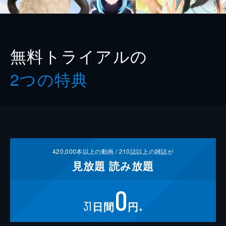
無料トライアルの
2つの特典
420,000
本以上の動画 /
210
誌以上の雑誌が
見放題
読み放題
0
31
日間
円
※