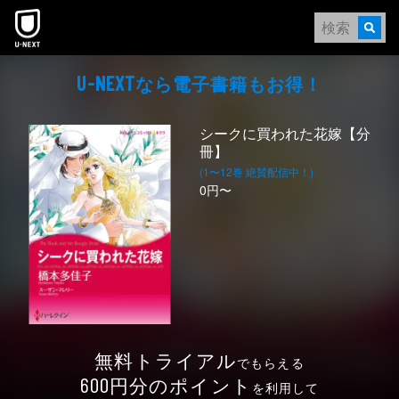
本文へスキップ
なら電⼦書籍もお得！
U-NEXT
シークに買われた花嫁【分
冊】
(1〜12巻 絶賛配信中！)
0円〜
無料トライアル
でもらえる
円分のポイント
600
を利用して