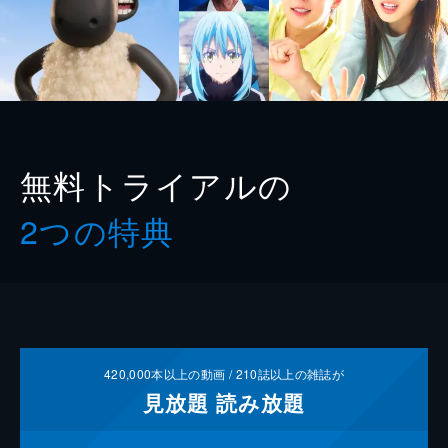
無料トライアルの
2つの特典
420,000
本以上の動画 /
210
誌以上の雑誌が
見放題
読み放題