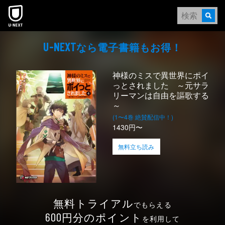
本文へスキップ
なら電⼦書籍もお得！
U-NEXT
神様のミスで異世界にポイ
っとされました ～元サラ
リーマンは自由を謳歌する
～
(1〜4巻 絶賛配信中！)
1430円〜
無料立ち読み
無料トライアル
でもらえる
円分のポイント
600
を利用して