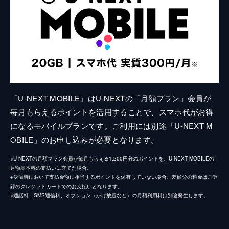
「U-NEXT MOBILE」はU-NEXTの「月額プラン」会員が
毎月もらえるポイントを活用することで、スマホ代がお得
になるモバイルプランです。ご利用には別途「U-NEXT M
OBILE」のお申し込みが必要となります。
※U-NEXTの月額プラン会員が毎月もらえる1,200円分のポイントを、U-NEXT MOBILEの
月額基本料の支払いに充てた場合。
※決済時において支払金額に相当するポイントを保有していない場合、差額分の料金はご登
録のクレジットカードでのお支払いとなります。
※通話料、SMS通信料、オプション（かけ放題など）の月額利用料は別途発生します。