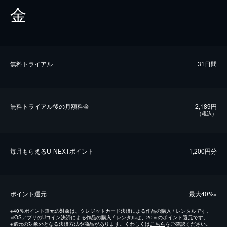
金
無料トライアル
31日間
無料トライアル後の⽉額料金
2,189円
（税込）
毎⽉もらえるU-NEXTポイント
1,200円分
ポイント還元
最⼤40%
※
※
40％ポイント還元の対象は、クレジットカード決済による作品の購入 / レンタルです。
※
iOSアプリのUコイン決済による作品の購入 / レンタルは、20％のポイント還元です。
※
還元の対象外となる決済方法や商品があります。くわしくは
こちら
をご確認ください。