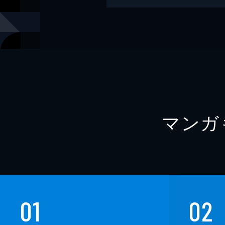
出版社
ポプラ社
レーベル
むかしむか
マンガ
01
02