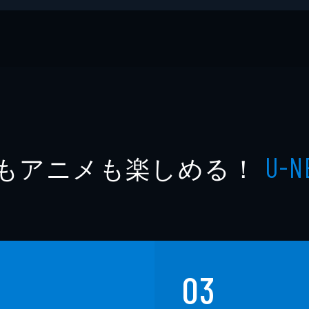
し絵本
もアニメも楽しめる！
U-N
03