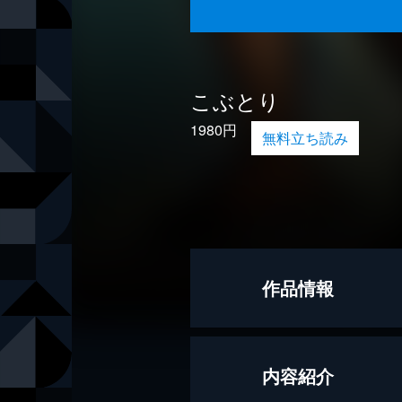
こぶとり
1980円
無料立ち読み
作品情報
文
大川悦生
内容紹介
絵
大田耕士