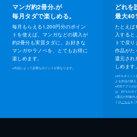
マンガ約2冊分
が
どれを
※
毎月タダで楽しめる。
最大40
毎月もらえる1,200円分のポイン
たとえば1
トを使えば、マンガなどの購入が
入すると
約2冊分も実質タダに。お好きな
トで戻り
マンガやラノベを、とてもお得に
作品がた
楽しめます。
還元され
しめます
※
作品によって必要なポイントが異なります。
※
40％ポイン
よる作品の購入 
※
iOSアプリの
は、20％のポ
※
還元の対象外
くは
こちら
をご