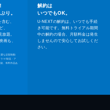
！
解約は
っぷり。
いつでもOK。
を含む、
U-NEXTの解約は、いつでも手続
ど、
き可能です。無料トライアル期間
が見放題。
中の解約の場合、月額料金は発生
映画も、
しませんので安心してお試しくだ
さい。
内の主要な定額制動
ドラマ/韓流・ア
別途、有料作品あ