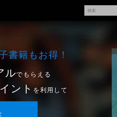
⼦書籍もお得！
アル
でもらえる
イント
を利用して
む