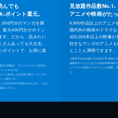
読んでも
見放題作品数No.1
※
％
ポイント還元。
アニメや映画がた
※
,000円分のマンガを購
6,900作品以上のアニメ
、最大400円分がポイン
国内外の映画やドラマな
ます。だから、読みたい
420,000本以上の映像
くさんあっても大丈夫。
好きなマンガのアニメも
たポイントで、お得に楽
とことん満喫できます。
。
※
GEM Partners調べ/2026年7⽉ 国
画配信サービスにおける洋画/邦画/海外
ト還元の対象は、クレジットカード決済に
ジアドラマ/国内ドラマ/アニメを調査。
/ レンタルです。
り。
Uコイン決済による作品の購入 / レンタル
イント還元です。
となる決済方法や商品があります。くわし
確認ください。