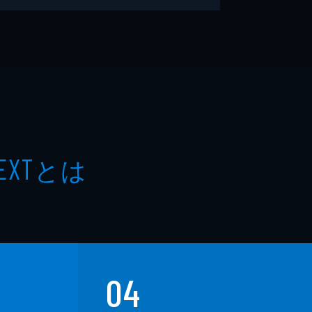
とは
EXT
04