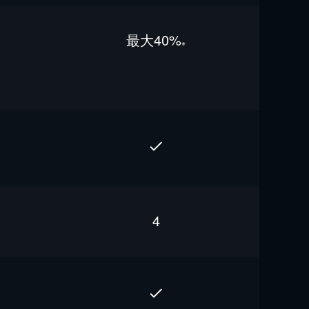
最⼤40%
※
4