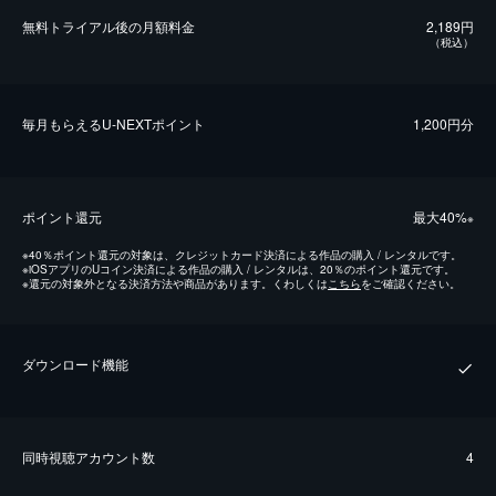
無料トライアル後の⽉額料金
2,189円
（税込）
毎⽉もらえるU-NEXTポイント
1,200円分
ポイント還元
最⼤40%
※
※
40％ポイント還元の対象は、クレジットカード決済による作品の購入 / レンタルです。
※
iOSアプリのUコイン決済による作品の購入 / レンタルは、20％のポイント還元です。
※
還元の対象外となる決済方法や商品があります。くわしくは
こちら
をご確認ください。
ダウンロード機能
同時視聴アカウント数
4