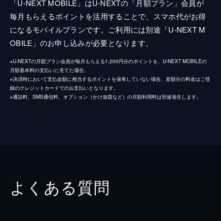
「U-NEXT MOBILE」はU-NEXTの「月額プラン」会員が
毎月もらえるポイントを活用することで、スマホ代がお得
になるモバイルプランです。ご利用には別途「U-NEXT M
OBILE」のお申し込みが必要となります。
※U-NEXTの月額プラン会員が毎月もらえる1,200円分のポイントを、U-NEXT MOBILEの
月額基本料の支払いに充てた場合。
※決済時において支払金額に相当するポイントを保有していない場合、差額分の料金はご登
録のクレジットカードでのお支払いとなります。
※通話料、SMS通信料、オプション（かけ放題など）の月額利用料は別途発生します。
よくある質問