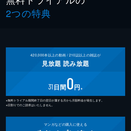
2つの特典
420,000
本以上の動画 /
210
誌以上の雑誌が
見放題
読み放題
0
31
日間
円
※
※無料トライアル期間終了日の翌日が属する月から月額料金が発生します。
※日割りでのご請求はいたしません。
マンガなどの
購入に使える