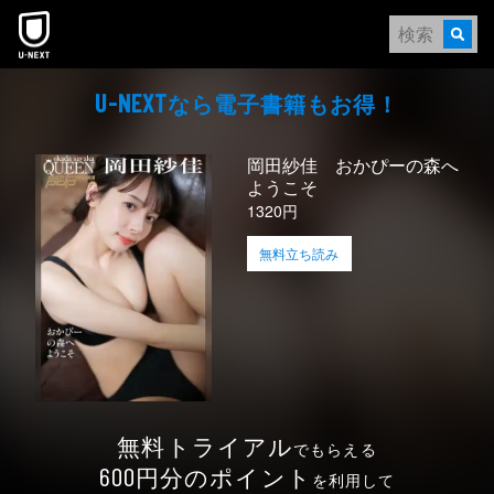
本文へスキップ
なら電⼦書籍もお得！
U-NEXT
岡田紗佳 おかぴーの森へ
ようこそ
1320円
無料立ち読み
無料トライアル
でもらえる
円分のポイント
600
を利用して