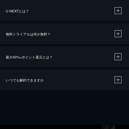
U-NEXTとは？
無料トライアルは何が無料？
最大40%
ポイント還元とは？
※
いつでも解約できますか
※
40％ポイント還元の対象は、クレジットカード決済による作品の購入 / レンタルです。
※
iOSアプリのUコイン決済による作品の購入 / レンタルは、20％のポイント還元です。
※
還元の対象外となる決済方法や商品があります。くわしくは
こちら
をご確認ください。
こちら