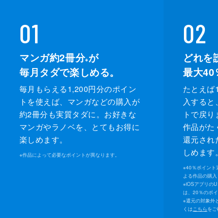
01
02
マンガ約2冊分
が
どれを
※
毎月タダで楽しめる。
最大40
毎月もらえる1,200円分のポイン
たとえば1
トを使えば、マンガなどの購入が
入すると
約2冊分も実質タダに。お好きな
トで戻り
マンガやラノベを、とてもお得に
作品がた
楽しめます。
還元され
しめます
※
作品によって必要なポイントが異なります。
※
40％ポイン
よる作品の購入 
※
iOSアプリの
は、20％のポ
※
還元の対象外
くは
こちら
をご