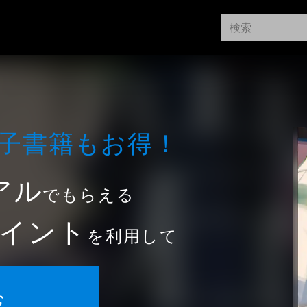
⼦書籍もお得！
アル
でもらえる
イント
を利用して
む