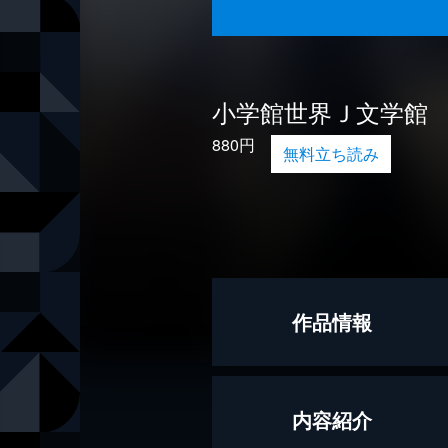
小学館世界Ｊ文学館
880円
無料立ち読み
作品情報
作
モーリス・
内容紹介
訳
伊藤直子