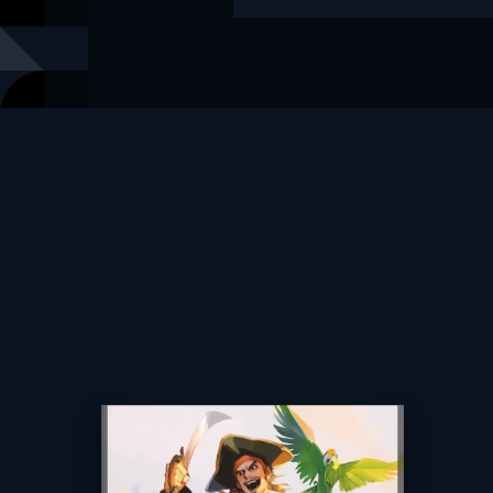
絵
岩本ゼロゴ
出版社
小学館
レーベル
小学館世界